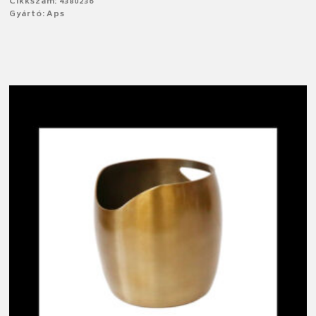
Cikkszám: 4380236
Gyártó: Aps