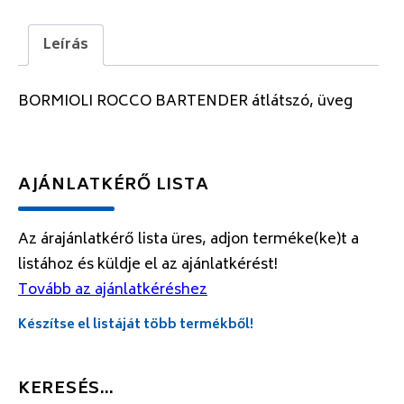
Leírás
BORMIOLI ROCCO BARTENDER átlátszó, üveg
AJÁNLATKÉRŐ LISTA
Az árajánlatkérő lista üres, adjon terméke(ke)t a
listához és küldje el az ajánlatkérést!
Tovább az ajánlatkéréshez
Készítse el listáját több termékből!
KERESÉS…