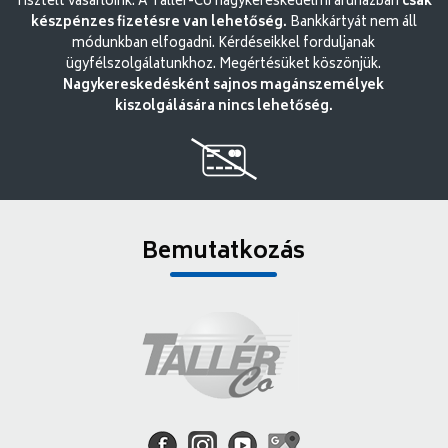
Tisztelt vásárlóink. A Tallér-Co nagykereskedelmi áruházban
csak
készpénzes fizetésre van lehetőség.
Bankkártyát nem áll
módunkban elfogadni. Kérdéseikkel forduljanak
ügyfélszolgálatunkhoz. Megértésüket köszönjük.
Nagykereskedésként sajnos magánszemélyek
kiszolgálására nincs lehetőség.
Bemutatkozás