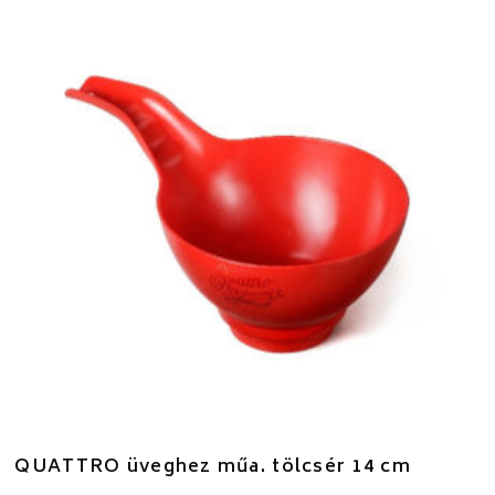
QUATTRO üveghez műa. tölcsér 14 cm