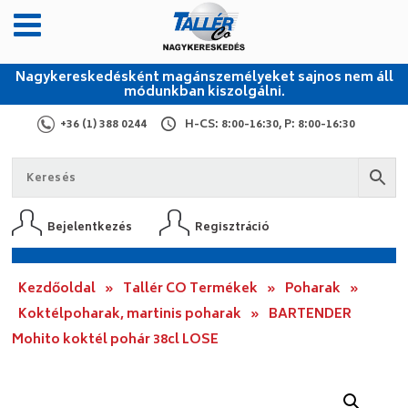
Nagykereskedésként magánszemélyeket sajnos nem áll
módunkban kiszolgálni.
+36 (1) 388 0244
H-CS: 8:00-16:30, P: 8:00-16:30
Bejelentkezés
Regisztráció
Kezdőoldal
»
Tallér CO Termékek
»
Poharak
»
Koktélpoharak, martinis poharak
»
BARTENDER
Mohito koktél pohár 38cl LOSE