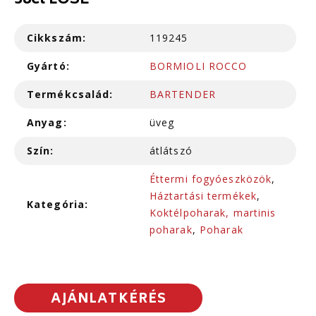
38cl LOSE
Cikkszám:
119245
Gyártó:
BORMIOLI ROCCO
Termékcsalád:
BARTENDER
Anyag:
üveg
Szín:
átlátszó
Éttermi fogyóeszközök
,
Háztartási termékek
,
Kategória:
Koktélpoharak, martinis
poharak
,
Poharak
AJÁNLATKÉRÉS