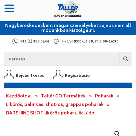
Nagykereskedésként magánszemélyeket sajnos nem áll
módunkban kiszolgálni.
+36 (1) 388 0244
H-CS: 8:00-16:30, P: 8:00-16:30
Bejelentkezés
Regisztráció
Kezdőoldal
»
Tallér CO Termékek
»
Poharak
»
Likőrős, pálinkás, shot-os, grappás poharak
»
BARSHINE SHOT likőrös pohár 6,8cl 6db