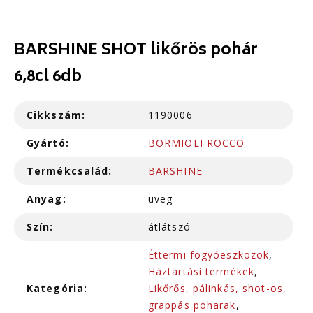
BARSHINE SHOT likőrös pohár
6,8cl 6db
Cikkszám:
1190006
Gyártó:
BORMIOLI ROCCO
Termékcsalád:
BARSHINE
Anyag:
üveg
Szín:
átlátszó
Éttermi fogyóeszközök
,
Háztartási termékek
,
Kategória:
Likőrős, pálinkás, shot-os,
grappás poharak
,