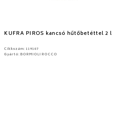
KUFRA PIROS kancsó hűtőbetéttel 2 l
Cikkszám: 119107
Gyártó: BORMIOLI ROCCO