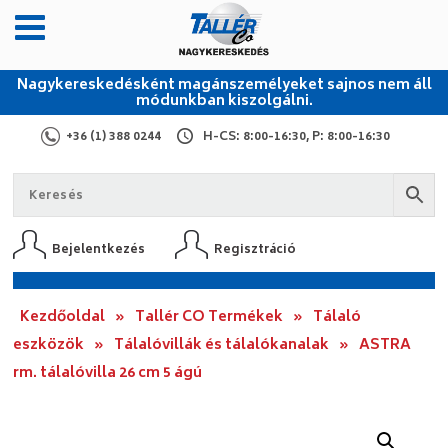
Nagykereskedésként magánszemélyeket sajnos nem áll
módunkban kiszolgálni.
+36 (1) 388 0244
H-CS: 8:00-16:30, P: 8:00-16:30
Bejelentkezés
Regisztráció
Kezdőoldal
»
Tallér CO Termékek
»
Tálaló
eszközök
»
Tálalóvillák és tálalókanalak
»
ASTRA
rm. tálalóvilla 26 cm 5 ágú