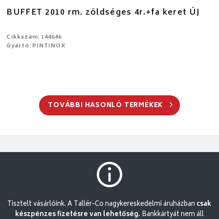
BUFFET 2010 rm. zöldséges 4r.+fa keret ÚJ
Cikkszám: 144646
Gyártó: PINTINOX
TOVÁBBI HASONLÓ TERMÉKEK
Tisztelt vásárlóink. A Tallér-Co nagykereskedelmi áruházban
csak
készpénzes fizetésre van lehetőség.
Bankkártyát nem áll