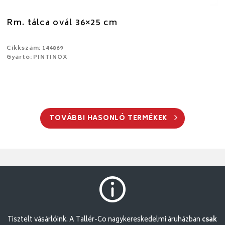
Rm. tálca ovál 36×25 cm
Cikkszám: 144869
Gyártó: PINTINOX
TOVÁBBI HASONLÓ TERMÉKEK
Tisztelt vásárlóink. A Tallér-Co nagykereskedelmi áruházban
csak