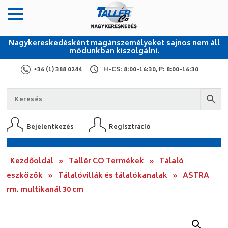
Nagykereskedésként magánszemélyeket sajnos nem áll
módunkban kiszolgálni.
+36 (1) 388 0244
H-CS: 8:00-16:30, P: 8:00-16:30
Bejelentkezés
Regisztráció
Kezdőoldal
»
Tallér CO Termékek
»
Tálaló
eszközök
»
Tálalóvillák és tálalókanalak
»
ASTRA
rm. multikanál 30 cm