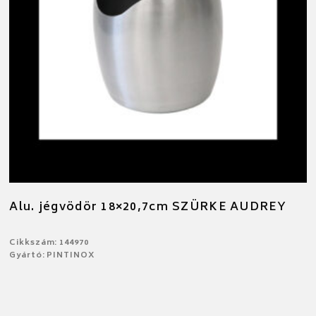
Alu. jégvödör 18×20,7cm SZÜRKE AUDREY
Cikkszám: 144970
Gyártó: PINTINOX