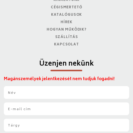
KÍNÁLATUNK
CÉGISMERTETŐ
KATALÓGUSOK
HÍREK
HOGYAN MŰKÖDIK?
SZÁLLÍTÁS
KAPCSOLAT
Üzenjen nekünk
Magánszemélyek jelentkezését nem tudjuk fogadni!
N
é
v
E
*
-
m
T
a
á
i
r
l