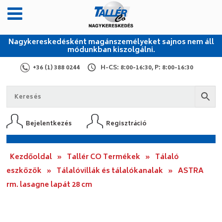
Nagykereskedésként magánszemélyeket sajnos nem áll
módunkban kiszolgálni.
+36 (1) 388 0244
H-CS: 8:00-16:30, P: 8:00-16:30
Bejelentkezés
Regisztráció
Kezdőoldal
»
Tallér CO Termékek
»
Tálaló
eszközök
»
Tálalóvillák és tálalókanalak
»
ASTRA
rm. lasagne lapát 28 cm