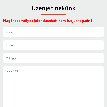
Üzenjen nekünk
Magánszemélyek jelentkezését nem tudjuk fogadni!
N
é
v
E
*
-
m
T
a
á
i
r
l
Ü
g
*
z
y
e
*
n
e
t
*