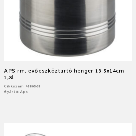
APS rm. evőeszköztartó henger 13,5x14cm
1,8l
Cikkszám: 4380368
Gyártó: Aps