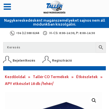
Nagykereskedésként magánszemélyeket sajnos nem áll
módunkban kiszolgálni.
+36 (1) 388 0244
H-CS: 8:00-16:30, P: 8:00-16:30
Bejelentkezés
Regisztráció
Kezdőoldal
»
Tallér CO Termékek
»
Étkészletek
»
APY étkészlet 18 db /fehér/