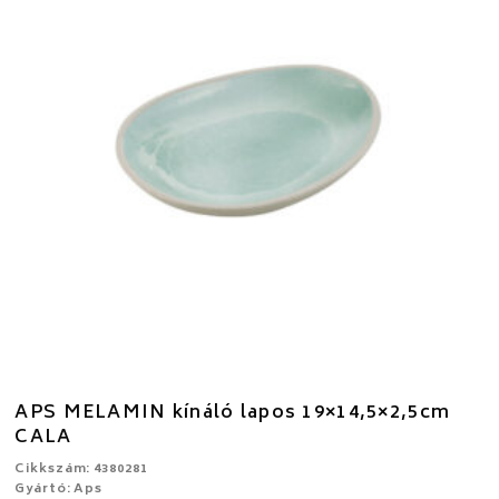
APS MELAMIN kínáló lapos 19×14,5×2,5cm
CALA
Cikkszám: 4380281
Gyártó: Aps