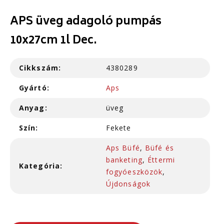
APS üveg adagoló pumpás
10x27cm 1l Dec.
Cikkszám:
4380289
Gyártó:
Aps
Anyag:
üveg
Szín:
Fekete
Aps Büfé
,
Büfé és
banketing
,
Éttermi
Kategória:
fogyóeszközök
,
Újdonságok