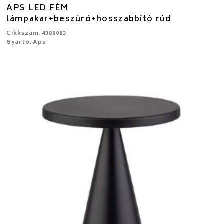
APS LED FÉM
lámpakar+beszúró+hosszabbító rúd
Cikkszám: 4380083
Gyártó: Aps