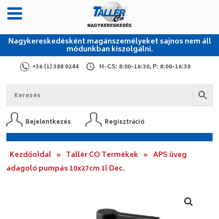
Nagykereskedésként magánszemélyeket sajnos nem áll
módunkban kiszolgálni.
+36 (1) 388 0244
H-CS: 8:00-16:30, P: 8:00-16:30
Bejelentkezés
Regisztráció
Kezdőoldal
»
Tallér CO Termékek
»
APS üveg
adagoló pumpás 10x27cm 1l Dec.