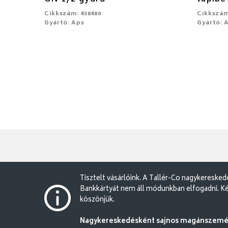
Cikkszám: 438480
Cikkszám
Gyártó: Aps
Gyártó: 
Tisztelt vásárlóink. A Tallér-Co nagykereske
Bankkártyát nem áll módunkban elfogadni. Ké
köszönjük.
Nagykereskedésként sajnos magánszemély