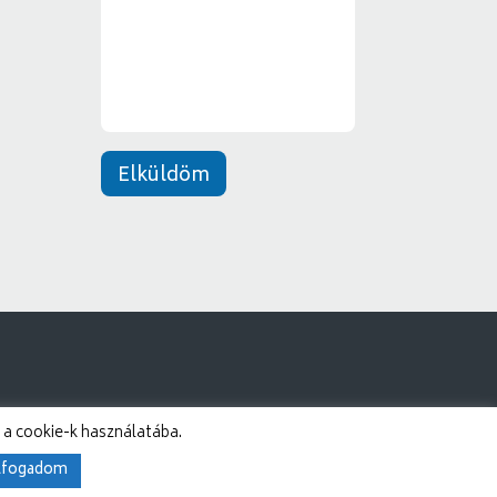
n
e
t
*
Elküldöm
 a cookie-k használatába.
lfogadom