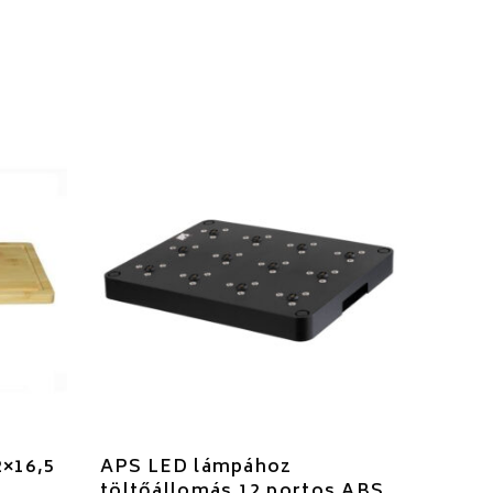
2×16,5
APS LED lámpához
töltőállomás 12 portos ABS