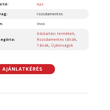
ártó:
Aps
yag:
rozsdamentes
n:
Inox
Háztartási termékek
,
tegória:
Rozsdamentes tálcák
,
Tálcák
,
Újdonságok
AJÁNLATKÉRÉS