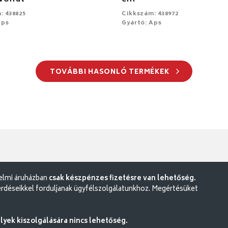
: 438825
Cikkszám: 438972
Aps
Gyártó: Aps
TOVÁBBI HASONLÓ TERMÉKEK
delmi áruházban
csak készpénzes fizetésre van lehetőség.
rdéseikkel forduljanak ügyfélszolgálatunkhoz. Megértésüket
ek kiszolgálására nincs lehetőség.