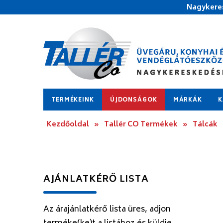
Nagykeres
TERMÉKEINK
ÚJDONSÁGOK
MÁRKÁK
K
Kezdőoldal
»
Tallér CO Termékek
»
Tálcák
AJÁNLATKÉRŐ LISTA
Az árajánlatkérő lista üres, adjon