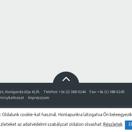
t, Kunigunda útja 41/A
Telefon: +36 (1) 388 0244
Fax: +36 (1) 388 0245
i nyilatkozat
Impresszum
 Oldalunk cookie-kat használ. Honlapunkra látogatva Ön beleegyezik
szleteket az adatvédelmi szabályzat oldalon olvashat:
Részletek
E