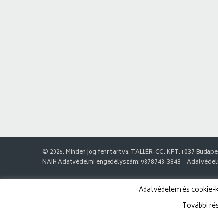
© 2026. Minden jog fenntartva. TALLÉR-CO. KFT. 1037 Budapes
NAIH Adatvédelmi engedélyszám: 9878743-3843
Adatvédelm
Adatvédelem és cookie-k:
További ré