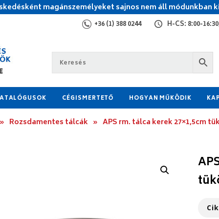
kedésként magánszemélyeket sajnos nem áll módunkban ki
+36 (1) 388 0244
H-CS: 8:00-16:30,
ATALÓGUSOK
CÉGISMERTETŐ
HOGYAN MŰKÖDIK
KA
»
Rozsdamentes tálcák
»
APS rm. tálca kerek 27×1,5cm tü
APS
tük
Ci