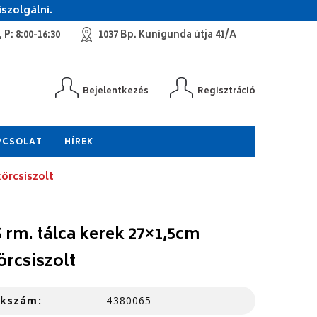
szolgálni.
 P: 8:00-16:30
1037 Bp. Kunigunda útja 41/A
Bejelentkezés
Regisztráció
PCSOLAT
HÍREK
körcsiszolt
 rm. tálca kerek 27×1,5cm
örcsiszolt
kkszám:
4380065