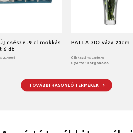
J csésze .9 cl mokkás
PALLADIO váza 20cm
t 6 db
: 219004
Cikkszám: 186075
Gyártó: Borgonovo
TOVÁBBI HASONLÓ TERMÉKEK