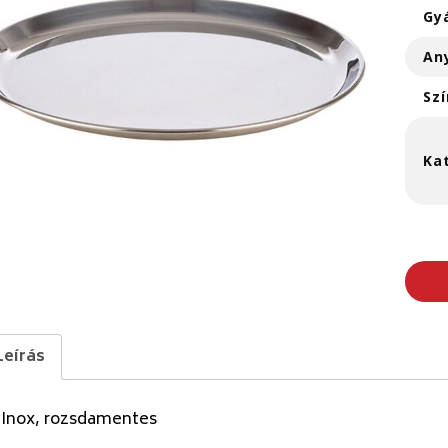
Gy
An
Szí
Ka
Leírás
 Inox, rozsdamentes