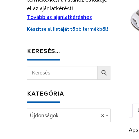
terméke(ke)t a listához és küldje
el az ajánlatkérést!
Tovább az ajánlatkéréshez
Készítse el listáját több termékből!
KERESÉS…
KATEGÓRIA
Újdonságok
×
Aps