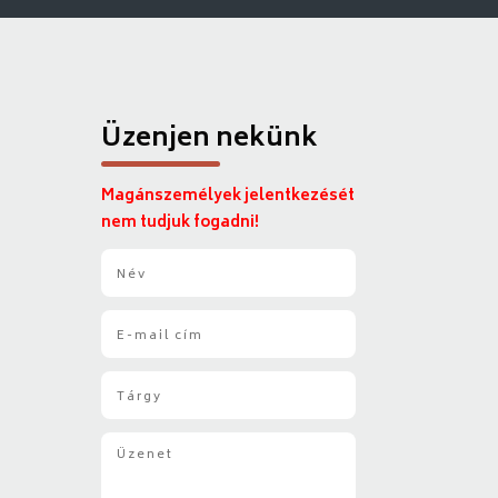
Üzenjen nekünk
Magánszemélyek jelentkezését
nem tudjuk fogadni!
N
é
v
E
*
-
m
T
a
á
i
r
l
Ü
g
*
z
y
e
*