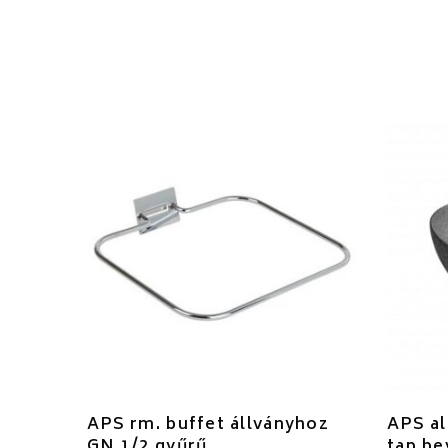
APS rm. buffet állványhoz
APS al
GN 1/2 gyűrű
tap.be