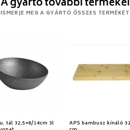
A gyártó további termékei
ISMERJE MEG A GYÁRTÓ ÖSSZES TERMÉKÉT
u. tál 32,5×8/14cm 3l
APS bambusz kínáló 3
vonat
cm