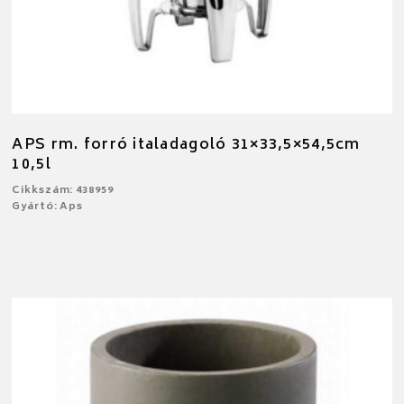
APS rm. forró italadagoló 31×33,5×54,5cm
10,5l
Cikkszám: 438959
Gyártó: Aps