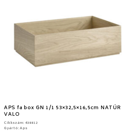
APS fa box GN 1/1 53×32,5×16,5cm NATÚR
VALO
Cikkszám: 438812
Gyártó: Aps