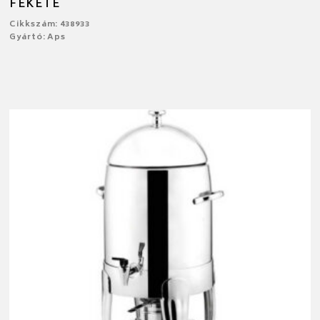
FEKETE
Cikkszám: 438933
Gyártó: Aps