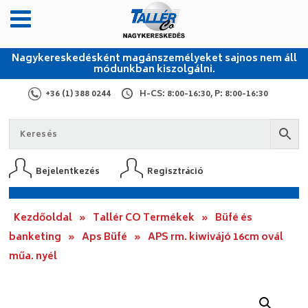
Nagykereskedésként magánszemélyeket sajnos nem áll
módunkban kiszolgálni.
+36 (1) 388 0244
H-CS: 8:00-16:30, P: 8:00-16:30
Bejelentkezés
Regisztráció
Kezdőoldal
»
Tallér CO Termékek
»
Büfé és
banketing
»
Aps Büfé
»
APS rm. kiwivájó 16cm ovál
műa. nyél