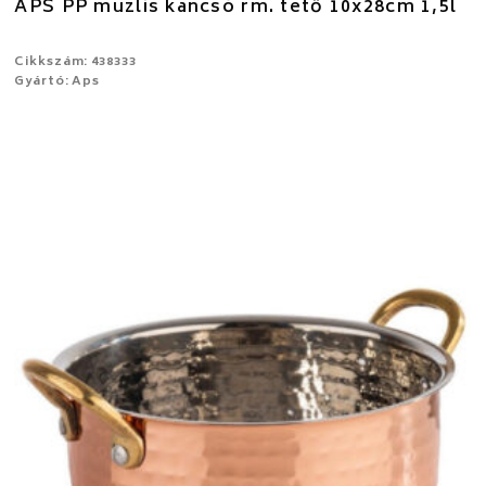
APS PP müzlis kancsó rm. tető 10x28cm 1,5l
Cikkszám: 438333
Gyártó: Aps