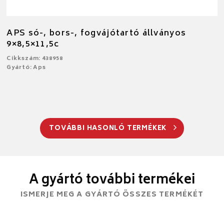
APS só-, bors-, fogvájótartó állványos
9×8,5×11,5c
Cikkszám: 438958
Gyártó: Aps
TOVÁBBI HASONLÓ TERMÉKEK
A gyártó további termékei
ISMERJE MEG A GYÁRTÓ ÖSSZES TERMÉKÉT