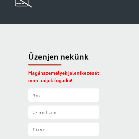
Üzenjen nekünk
Magánszemélyek jelentkezését
nem tudjuk fogadni!
N
é
v
E
*
-
m
T
a
á
i
r
l