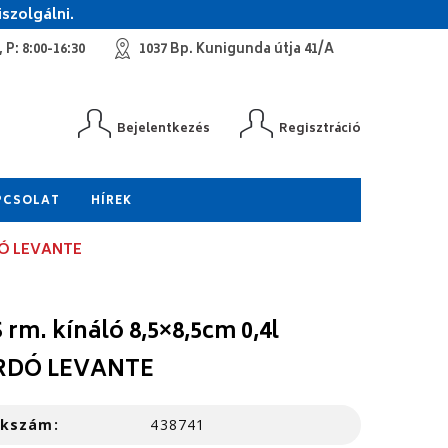
szolgálni.
 P: 8:00-16:30
1037 Bp. Kunigunda útja 41/A
Bejelentkezés
Regisztráció
PCSOLAT
HÍREK
RDÓ LEVANTE
 rm. kínáló 8,5×8,5cm 0,4l
RDÓ LEVANTE
kkszám:
438741