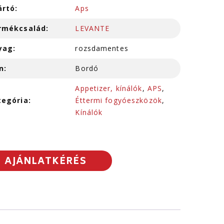
ártó:
Aps
rmékcsalád:
LEVANTE
yag:
rozsdamentes
n:
Bordó
Appetizer, kínálók
,
APS
,
tegória:
Éttermi fogyóeszközök
,
Kínálók
AJÁNLATKÉRÉS