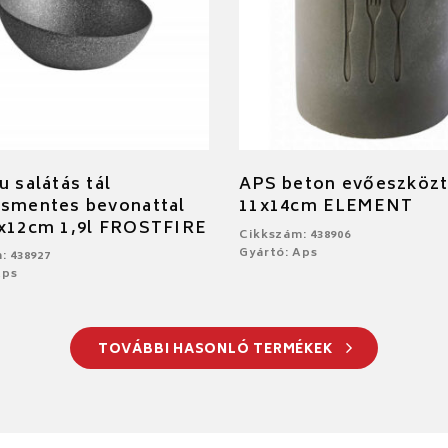
u salátás tál
APS beton evőeszközt
ásmentes bevonattal
11x14cm ELEMENT
7x12cm 1,9l FROSTFIRE
Cikkszám: 438906
Gyártó: Aps
: 438927
Aps
TOVÁBBI HASONLÓ TERMÉKEK