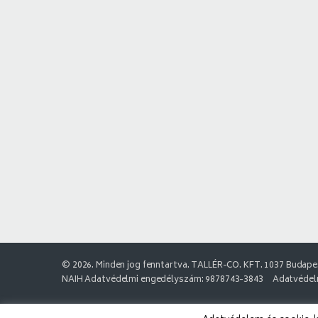
© 2026. Minden jog fenntartva. TALLÉR-CO. KFT. 1037 Budapes
NAIH Adatvédelmi engedélyszám: 9878743-3843
Adatvédelm