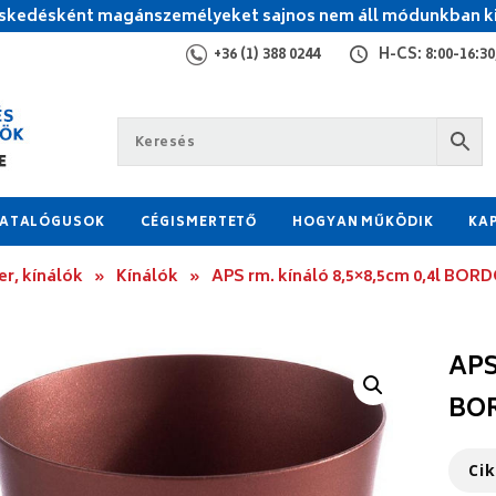
kedésként magánszemélyeket sajnos nem áll módunkban ki
+36 (1) 388 0244
H-CS: 8:00-16:30,
ATALÓGUSOK
CÉGISMERTETŐ
HOGYAN MŰKÖDIK
KA
r, kínálók
»
Kínálók
»
APS rm. kínáló 8,5×8,5cm 0,4l BO
APS
BO
Ci