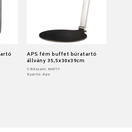
artó
APS fém buffet búratartó
állvány 35,5x30x39cm
Cikkszám: 438777
Gyártó: Aps