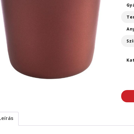
Gy
Te
An
Szí
Ka
Leírás