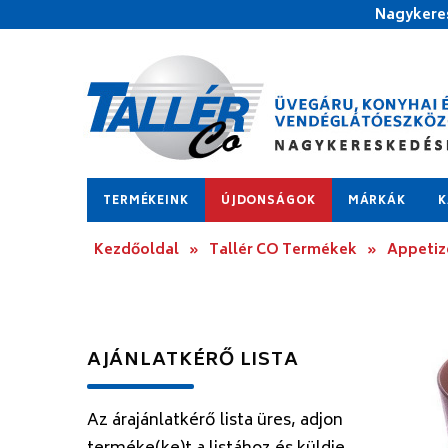
Nagykeres
TERMÉKEINK
ÚJDONSÁGOK
MÁRKÁK
K
Kezdőoldal
»
Tallér CO Termékek
»
Appetize
AJÁNLATKÉRŐ LISTA
Az árajánlatkérő lista üres, adjon