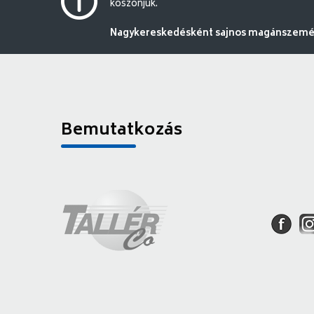
köszönjük.
Nagykereskedésként sajnos magánszemély
Bemutatkozás