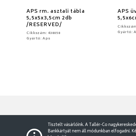
APS rm. asztali tábla
APS üv
5,5x5x3,5cm 2db
5,5x6
/RESERVED/
Cikkszám
Gyártó: 
Cikkszám: 438058
Gyártó: Aps
Tisztelt vásárlóink. A Tallér-Co nagykereske
Bankkártyát nem áll módunkban elfogadni. Ké