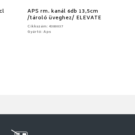
cl
APS rm. kanál 6db 13,5cm
/tároló üveghez/ ELEVATE
Cikkszám: 4380037
Gyártó: Aps