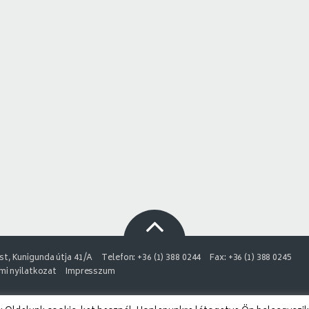
t, Kunigunda útja 41/A
Telefon: +36 (1) 388 0244
Fax: +36 (1) 388 0245
i nyilatkozat
Impresszum