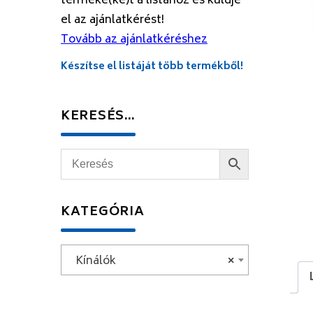
terméke(ke)t a listához és küldje
el az ajánlatkérést!
Tovább az ajánlatkéréshez
Készítse el listáját több termékből!
KERESÉS…
KATEGÓRIA
Kínálók
×