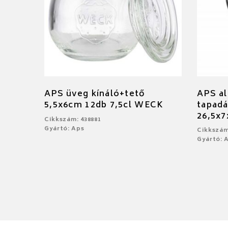
APS üveg kínáló+tető
APS al
5,5x6cm 12db 7,5cl WECK
tapad
26,5x
Cikkszám: 438881
Gyártó: Aps
Cikkszám
Gyártó: 