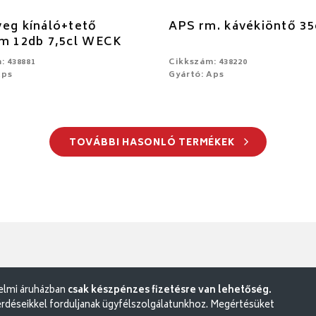
eg kínáló+tető
APS rm. kávékiöntő 35
cm 12db 7,5cl WECK
: 438881
Cikkszám: 438220
Aps
Gyártó: Aps
TOVÁBBI HASONLÓ TERMÉKEK
delmi áruházban
csak készpénzes fizetésre van lehetőség.
rdéseikkel forduljanak ügyfélszolgálatunkhoz. Megértésüket