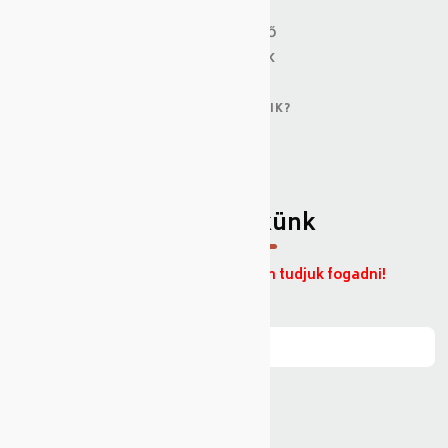
KÍNÁLATUNK
CÉGISMERTETŐ
KATALÓGUSOK
HÍREK
HOGYAN MŰKÖDIK?
SZÁLLÍTÁS
KAPCSOLAT
Üzenjen nekünk
Magánszemélyek jelentkezését nem tudjuk fogadni!
Név
*
E-mail
*