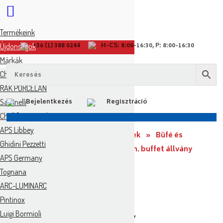
Termékeink
+36 (1) 388 0244
H-CS: 8:00-16:30, P: 8:00-16:30
Újdonságok
Márkák
Churchill
RAK PORCELÁN
Salvinelli
Bejelentkezés
Regisztráció
Chef & Sommelier
APS Libbey
Kezdőoldal
»
Tallér CO Termékek
»
Büfé és
Ghidini Pezzetti
banketing
»
Állványok
»
APS rm. buffet állvány
APS Germany
23x19x40,5cm PERFECTO
Tognana
ARC-LUMINARC
Pintinox
Luigi Bormioli
APS rm. buffet állvány