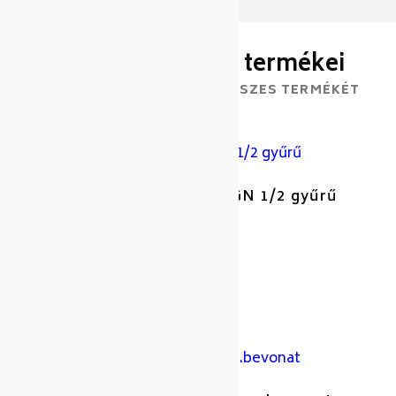
A gyártó további termékei
ISMERJE MEG A GYÁRTÓ ÖSSZES TERMÉKÉT
APS rm. buffet állványhoz GN 1/2 gyűrű
Cikkszám: 438480
Gyártó: Aps