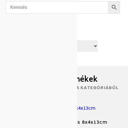
KATEGÓRIA
Hasonló termékek
TOVÁBBI TERMÉKEK EBBŐL A KATEGÓRIÁBÓL
APS só-, borstartó állványos 8x4x13cm