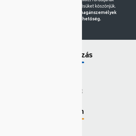
módunkban elfogadni. Kérdéseikkel forduljanak
ügyfélszolgálatunkhoz. Megértésüket köszönjük.
Nagykereskedésként sajnos magánszemélyek
kiszolgálására nincs lehetőség.
Bemutatkozás
Tartalom
SAJÁT PROFIL