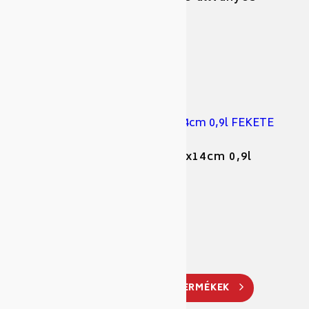
9×8,5×11,5c
Cikkszám: 438958
Gyártó: Aps
APS PP asztali szemetes 11x14cm 0,9l
FEKETE
Cikkszám: 438907
Gyártó: Aps
TOVÁBBI HASONLÓ TERMÉKEK