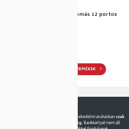
APS LED lámpához töltőállomás 12 portos
ABS FEKETE
Cikkszám: 4380091
Gyártó: Aps
TOVÁBBI HASONLÓ TERMÉKEK
Tisztelt vásárlóink. A Tallér-Co nagykereskedelmi áruházban
csak
készpénzes fizetésre van lehetőség.
Bankkártyát nem áll