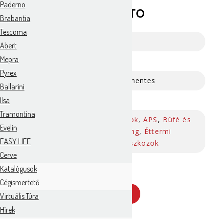
Paderno
23x19x40,5cm PERFECTO
Brabantia
Tescoma
Cikkszám:
438713
Abert
Mepra
Gyártó:
Aps
Pyrex
Anyag:
rozsdamentes
Ballarini
Ilsa
Szín:
Fekete
Tramontina
Állványok
,
APS
,
Büfé és
Evelin
Kategória:
banketing
,
Éttermi
EASY LIFE
fogyóeszközök
Cerve
Katalógusok
Cégismertető
AJÁNLATKÉRÉS
Virtuális Túra
Hírek