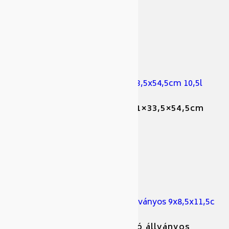
Cikkszám: 438769
Gyártó: Aps
APS rm. forró italadagoló 31×33,5×54,5cm
10,5l
Cikkszám: 438959
Gyártó: Aps
APS só-, bors-, fogvájótartó állványos