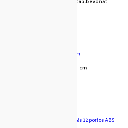
APS alu. tál 32,5×8/14cm 3l tap.bevonat
Cikkszám: 438825
Gyártó: Aps
APS bambusz kínáló 32×16,5 cm
Cikkszám: 438972
Gyártó: Aps