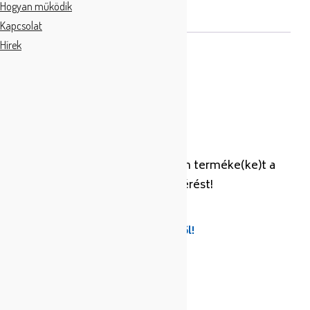
Hogyan működik
Leírás
Kapcsolat
Hírek
APS Fekete, rozsdamentes
AJÁNLATKÉRŐ LISTA
Az árajánlatkérő lista üres, adjon terméke(ke)t a
listához és küldje el az ajánlatkérést!
Tovább az ajánlatkéréshez
Készítse el listáját több termékből!
KERESÉS…