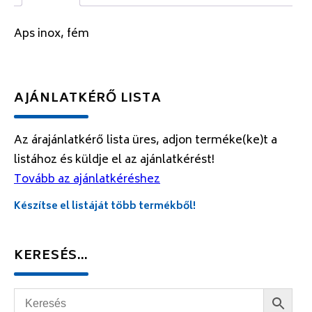
Aps inox, fém
AJÁNLATKÉRŐ LISTA
Az árajánlatkérő lista üres, adjon terméke(ke)t a
listához és küldje el az ajánlatkérést!
Tovább az ajánlatkéréshez
Készítse el listáját több termékből!
KERESÉS…