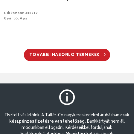
Cikkszám: 438217
Gyártó: Aps
TOVÁBBI HASONLÓ TERMÉKEK
Tisztelt vásárlóink. A Tallér-Co nagykereskedelmi áruházban
csak
készpénzes fizetésre van lehetőség.
Bankkártyát nem áll
módunkban elfogadni. Kérdéseikkel forduljanak