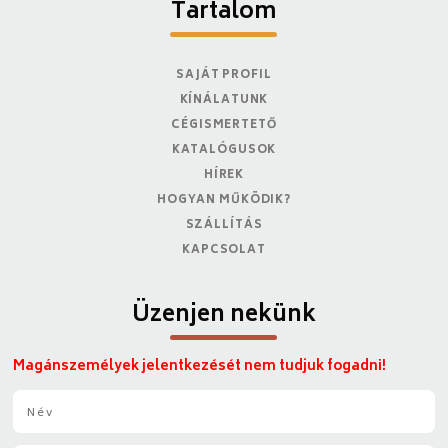
Tartalom
SAJÁT PROFIL
KÍNÁLATUNK
CÉGISMERTETŐ
KATALÓGUSOK
HÍREK
HOGYAN MŰKÖDIK?
SZÁLLÍTÁS
KAPCSOLAT
Üzenjen nekünk
Magánszemélyek jelentkezését nem tudjuk fogadni!
N
é
v