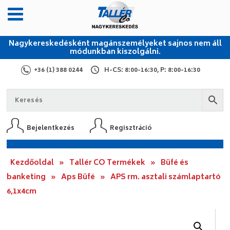
Nagykereskedésként magánszemélyeket sajnos nem áll
módunkban kiszolgálni.
+36 (1) 388 0244
H-CS: 8:00-16:30, P: 8:00-16:30
Bejelentkezés
Regisztráció
Kezdőoldal
»
Tallér CO Termékek
»
Büfé és
banketing
»
Aps Büfé
»
APS rm. asztali számlaptartó
6,1x4cm