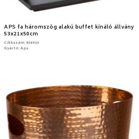
APS fa háromszög alakú buffet kínáló állvány
53x21x50cm
Cikkszám: 438923
Gyártó: Aps