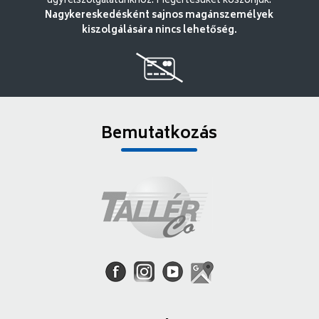
ügyfélszolgálatunkhoz. Megértésüket köszönjük.
Nagykereskedésként sajnos magánszemélyek
kiszolgálására nincs lehetőség.
Bemutatkozás