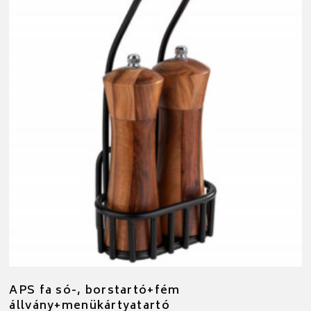
APS fa só-, borstartó+fém
állvány+menükártyatartó