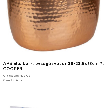
APS alu. bor-, pezsgősvödör 30×23,5x23cm 7l
COOPER
Cikkszám: 438723
Gyártó: Aps