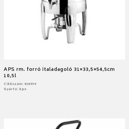
APS rm. forró italadagoló 31×33,5×54,5cm
10,5l
Cikkszám: 438959
Gyártó: Aps