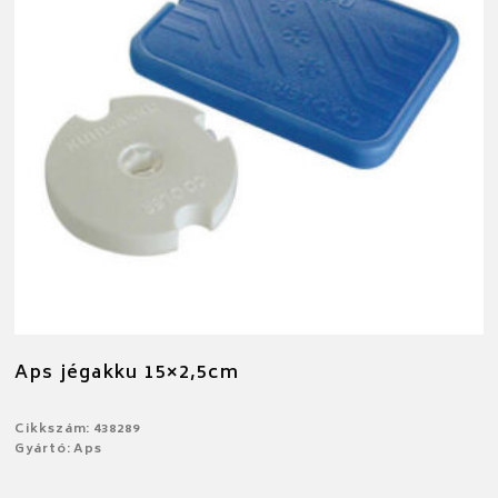
Aps jégakku 15×2,5cm
Cikkszám: 438289
Gyártó: Aps