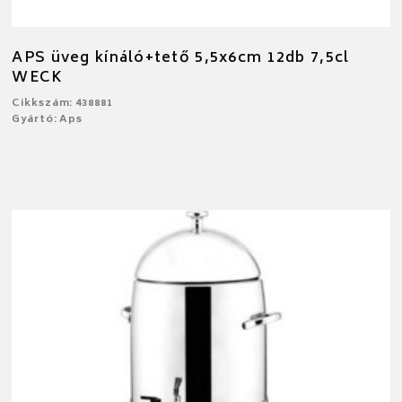
APS üveg kínáló+tető 5,5x6cm 12db 7,5cl
WECK
Cikkszám: 438881
Gyártó: Aps