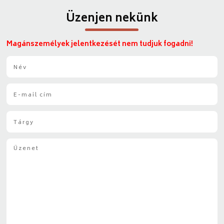
Üzenjen nekünk
Magánszemélyek jelentkezését nem tudjuk fogadni!
N
é
v
E
*
-
m
T
a
á
i
r
l
Ü
g
*
z
y
e
*
n
e
t
*