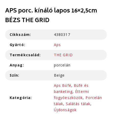
APS porc. kínáló lapos 16×2,5cm
BÉZS THE GRID
Cikkszám:
4380317
Gyártó:
Aps
Termékcsalád:
THE GRID
Anyag:
porcelán
Szín:
Beige
Aps Büfé
,
Büfé és
banketing
,
Éttermi
Kategória:
fogyóeszközök
,
Porcelán
tálak
,
Salátás tálak
,
Újdonságok