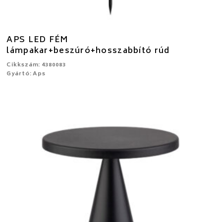
APS LED FÉM
lámpakar+beszúró+hosszabbító rúd
Cikkszám: 4380083
Gyártó: Aps