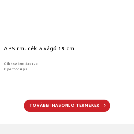
APS rm. cékla vágó 19 cm
Cikkszám: 438128
Gyártó: Aps
TOVÁBBI HASONLÓ TERMÉKEK