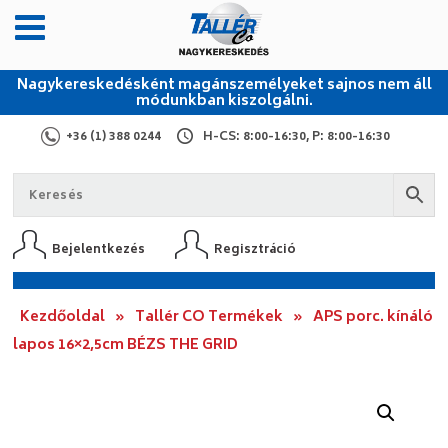
Nagykereskedésként magánszemélyeket sajnos nem áll
módunkban kiszolgálni.
+36 (1) 388 0244
H-CS: 8:00-16:30, P: 8:00-16:30
Bejelentkezés
Regisztráció
Kezdőoldal
»
Tallér CO Termékek
»
APS porc. kínáló
lapos 16×2,5cm BÉZS THE GRID