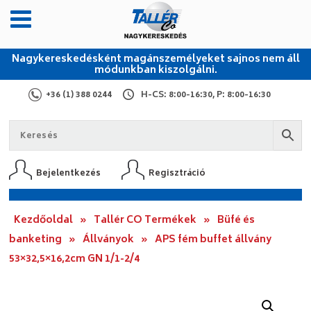
Nagykereskedésként magánszemélyeket sajnos nem áll
módunkban kiszolgálni.
+36 (1) 388 0244
H-CS: 8:00-16:30, P: 8:00-16:30
Bejelentkezés
Regisztráció
Kezdőoldal
»
Tallér CO Termékek
»
Büfé és
banketing
»
Állványok
»
APS fém buffet állvány
53×32,5×16,2cm GN 1/1-2/4