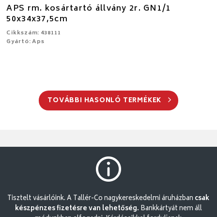
APS rm. kosártartó állvány 2r. GN1/1
50x34x37,5cm
Cikkszám: 438111
Gyártó: Aps
TOVÁBBI HASONLÓ TERMÉKEK
Tisztelt vásárlóink. A Tallér-Co nagykereskedelmi áruházban
csak
készpénzes fizetésre van lehetőség.
Bankkártyát nem áll