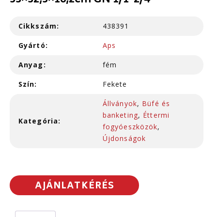
53×32,5×16,2cm GN 1/1-2/4
Cikkszám:
438391
Gyártó:
Aps
Anyag:
fém
Szín:
Fekete
Állványok
,
Büfé és
banketing
,
Éttermi
Kategória:
fogyóeszközök
,
Újdonságok
AJÁNLATKÉRÉS