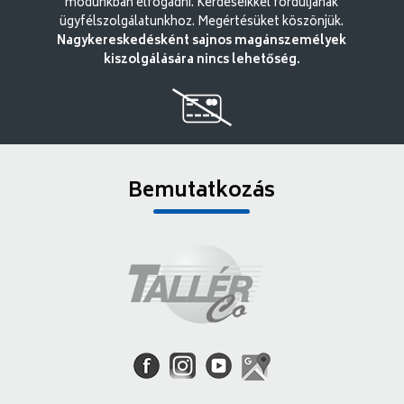
módunkban elfogadni. Kérdéseikkel forduljanak
ügyfélszolgálatunkhoz. Megértésüket köszönjük.
Nagykereskedésként sajnos magánszemélyek
kiszolgálására nincs lehetőség.
Bemutatkozás