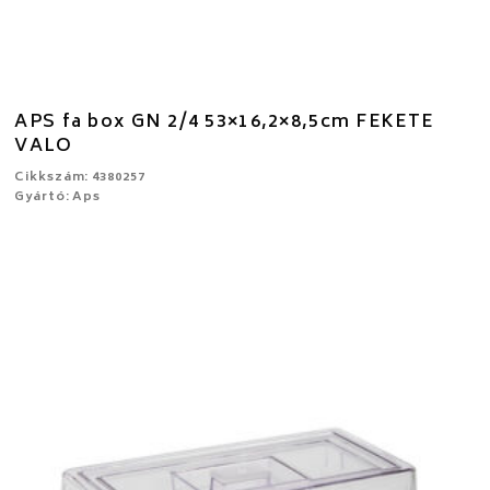
APS fa box GN 2/4 53×16,2×8,5cm FEKETE
VALO
Cikkszám: 4380257
Gyártó: Aps