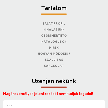
Tartalom
SAJÁT PROFIL
KÍNÁLATUNK
CÉGISMERTETŐ
KATALÓGUSOK
HÍREK
HOGYAN MŰKÖDIK?
SZÁLLÍTÁS
KAPCSOLAT
Üzenjen nekünk
Magánszemélyek jelentkezését nem tudjuk fogadni!
N
é