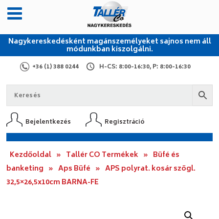
Nagykereskedésként magánszemélyeket sajnos nem áll
módunkban kiszolgálni.
+36 (1) 388 0244
H-CS: 8:00-16:30, P: 8:00-16:30
Bejelentkezés
Regisztráció
Kezdőoldal
»
Tallér CO Termékek
»
Büfé és
banketing
»
Aps Büfé
»
APS polyrat. kosár szögl.
32,5×26,5x10cm BARNA-FE