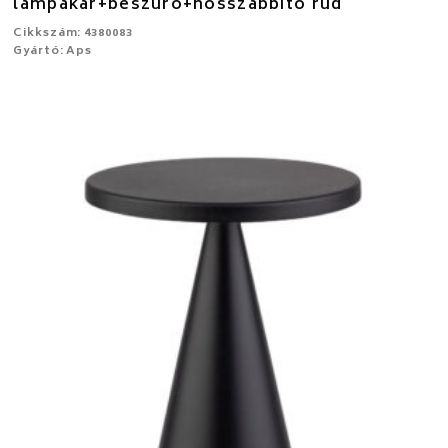
lámpakar+beszúró+hosszabbító rúd
Cikkszám: 4380083
Gyártó: Aps