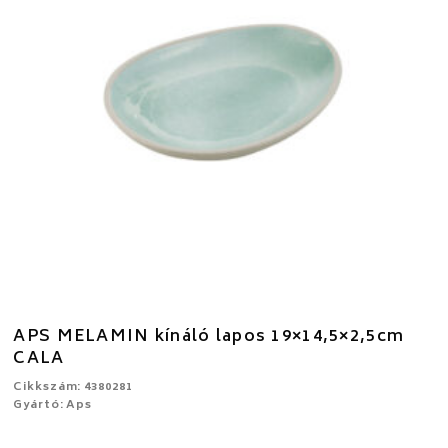
APS MELAMIN kínáló lapos 19×14,5×2,5cm
CALA
Cikkszám: 4380281
Gyártó: Aps