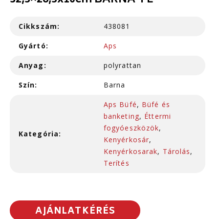
32,5×26,5x10cm BARNA-FE
Cikkszám:
438081
Gyártó:
Aps
Anyag:
polyrattan
Szín:
Barna
Aps Büfé
,
Büfé és
banketing
,
Éttermi
fogyóeszközök
,
Kategória:
Kenyérkosár
,
Kenyérkosarak
,
Tárolás
,
Terítés
AJÁNLATKÉRÉS