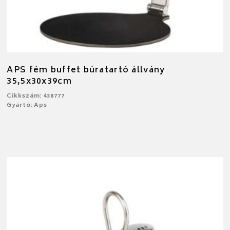
APS fém buffet búratartó állvány
35,5x30x39cm
Cikkszám: 438777
Gyártó: Aps