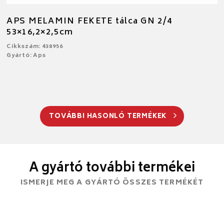
APS MELAMIN FEKETE tálca GN 2/4
53×16,2×2,5cm
Cikkszám: 438956
Gyártó: Aps
TOVÁBBI HASONLÓ TERMÉKEK
A gyártó további termékei
ISMERJE MEG A GYÁRTÓ ÖSSZES TERMÉKÉT