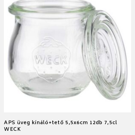
APS üveg kínáló+tető 5,5x6cm 12db 7,5cl
WECK