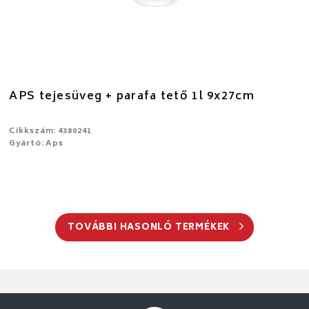
APS tejesüveg + parafa tető 1l 9x27cm
Cikkszám: 4380241
Gyártó: Aps
TOVÁBBI HASONLÓ TERMÉKEK