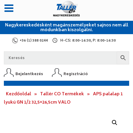
Nagykereskedésként magánszemélyeket sajnos nem áll
módunkban kiszolgálni.
+36 (1) 388 0244
H-CS: 8:00-16:30, P: 8:00-16:30
Bejelentkezés
Regisztráció
Kezdőoldal
»
Tallér CO Termékek
»
APS palalap 1
lyukú GN 1/2 32,5×26,5cm VALO