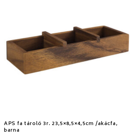
APS fa tároló 3r. 23,5×8,5×4,5cm /akácfa,
barna