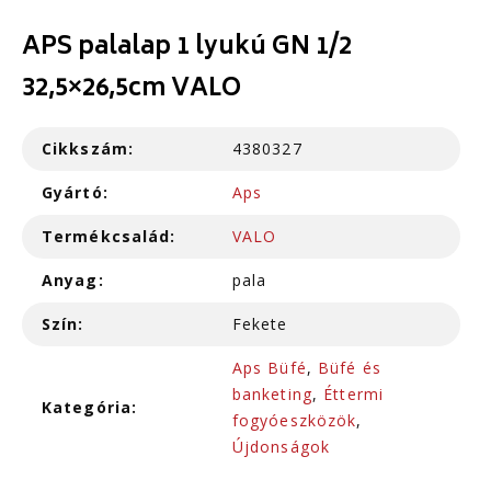
APS palalap 1 lyukú GN 1/2
32,5×26,5cm VALO
Cikkszám:
4380327
Gyártó:
Aps
Termékcsalád:
VALO
Anyag:
pala
Szín:
Fekete
Aps Büfé
,
Büfé és
banketing
,
Éttermi
Kategória:
fogyóeszközök
,
Újdonságok