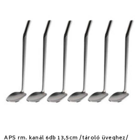
APS rm. kanál 6db 13,5cm /tároló üveghez/