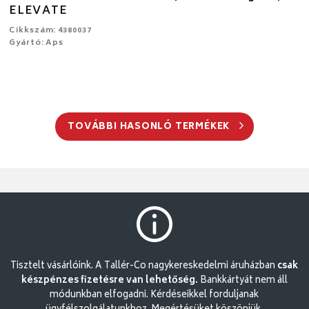
ELEVATE
Cikkszám: 4380037
Gyártó: Aps
TOVÁBBI HASONLÓ TERMÉKEK
Tisztelt vásárlóink. A Tallér-Co nagykereskedelmi áruházban
csak
készpénzes fizetésre van lehetőség.
Bankkártyát nem áll
módunkban elfogadni. Kérdéseikkel forduljanak