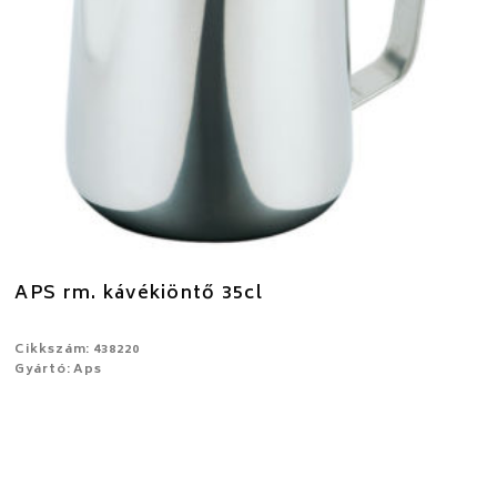
APS rm. kávékiöntő 35cl
Cikkszám: 438220
Gyártó: Aps