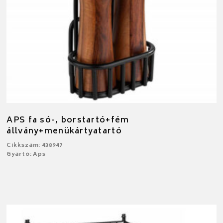
APS fa só-, borstartó+fém
állvány+menükártyatartó
Cikkszám: 438947
Gyártó: Aps