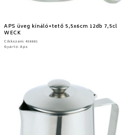
APS üveg kínáló+tető 5,5x6cm 12db 7,5cl
WECK
Cikkszám: 438881
Gyártó: Aps