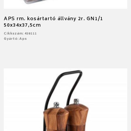
APS rm. kosártartó állvány 2r. GN1/1
50x34x37,5cm
Cikkszám: 438111
Gyártó: Aps