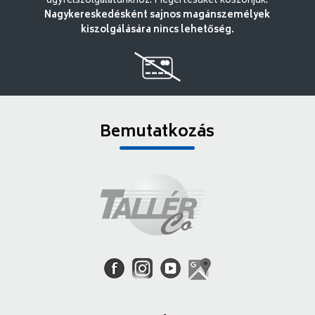
ügyfélszolgálatunkhoz. Megértésüket köszönjük.
Nagykereskedésként sajnos magánszemélyek
kiszolgálására nincs lehetőség.
Bemutatkozás