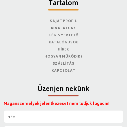
Tartalom
SAJÁT PROFIL
KÍNÁLATUNK
CÉGISMERTETŐ
KATALÓGUSOK
HÍREK
HOGYAN MŰKÖDIK?
SZÁLLÍTÁS
KAPCSOLAT
Üzenjen nekünk
Magánszemélyek jelentkezését nem tudjuk fogadni!
N
é
v