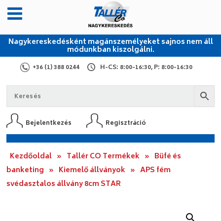
Nagykereskedésként magánszemélyeket sajnos nem áll
módunkban kiszolgálni.
+36 (1) 388 0244
H-CS: 8:00-16:30, P: 8:00-16:30
Bejelentkezés
Regisztráció
Kezdőoldal
»
Tallér CO Termékek
»
Büfé és
banketing
»
Kiemelő állványok
»
APS fém
svédasztalos állvány 8cm STAR