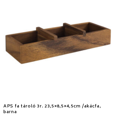
APS fa tároló 3r. 23,5×8,5×4,5cm /akácfa,
barna