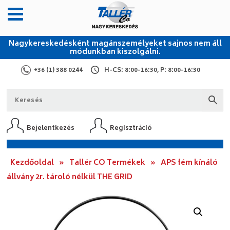
Nagykereskedésként magánszemélyeket sajnos nem áll
módunkban kiszolgálni.
+36 (1) 388 0244
H-CS: 8:00-16:30, P: 8:00-16:30
Bejelentkezés
Regisztráció
Kezdőoldal
»
Tallér CO Termékek
»
APS fém kínáló
állvány 2r. tároló nélkül THE GRID