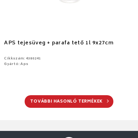
APS tejesüveg + parafa tető 1l 9x27cm
Cikkszám: 4380241
Gyártó: Aps
TOVÁBBI HASONLÓ TERMÉKEK