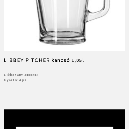
LIBBEY PITCHER kancsó 1,05l
Cikkszám: 4380236
Gyártó: Aps