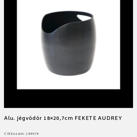
Alu. jégvödör 18×20,7cm FEKETE AUDREY
Cikkszám: 144974