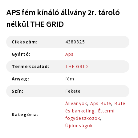
APS fém kínáló állvány 2r. tároló
nélkül THE GRID
Cikkszám:
4380325
Gyártó:
Aps
Termékcsalád:
THE GRID
Anyag:
fém
Szín:
Fekete
Állványok
,
Aps Büfé
,
Büfé
és banketing
,
Éttermi
Kategória:
fogyóeszközök
,
Újdonságok