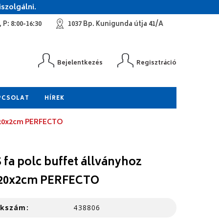
szolgálni.
 P: 8:00-16:30
1037 Bp. Kunigunda útja 41/A
Bejelentkezés
Regisztráció
PCSOLAT
HÍREK
0x20x2cm PERFECTO
 fa polc buffet állványhoz
20x2cm PERFECTO
kkszám:
438806