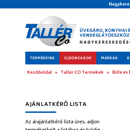
Nagykeres
TERMÉKEINK
ÚJDONSÁGOK
MÁRKÁK
K
Kezdőoldal
»
Tallér CO Termékek
»
Büfé és
AJÁNLATKÉRŐ LISTA
Az árajánlatkérő lista üres, adjon