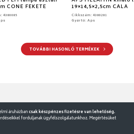
D FÉM lámpa asztali
APS MELAMIN kínáló 
cm CONE FEKETE
19×14,5×2,5cm CALA
: 4380085
Cikkszám: 4380281
Aps
Gyártó: Aps
TOVÁBBI HASONLÓ TERMÉKEK
delmi áruházban
csak készpénzes fizetésre van lehetőség.
rdéseikkel forduljanak ügyfélszolgálatunkhoz. Megértésüket