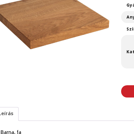
Gy
An
Szí
Ka
Leírás
Barna, fa