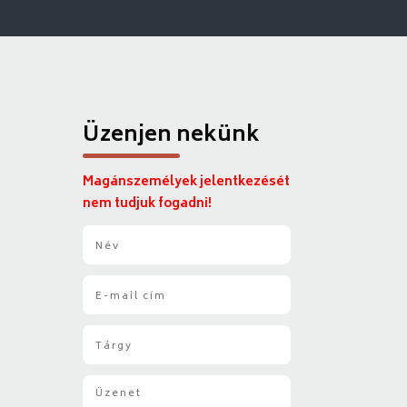
Üzenjen nekünk
Magánszemélyek jelentkezését
nem tudjuk fogadni!
N
é
v
E
*
-
m
T
a
á
i
r
l
Ü
g
*
z
y