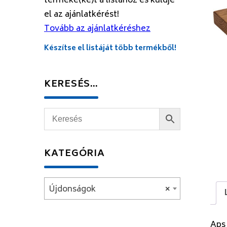
terméke(ke)t a listához és küldje
el az ajánlatkérést!
Tovább az ajánlatkéréshez
Készítse el listáját több termékből!
KERESÉS…
KATEGÓRIA
Újdonságok
×
Aps 