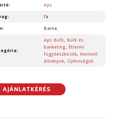
ártó:
Aps
yag:
fa
n:
Barna
Aps Büfé
,
Büfé és
banketing
,
Éttermi
tegória:
fogyóeszközök
,
Kiemelő
állványok
,
Újdonságok
AJÁNLATKÉRÉS