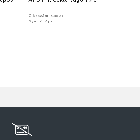
lapos
APS rm. cékla vágó 19 cm
Cikkszám: 438128
Gyártó: Aps