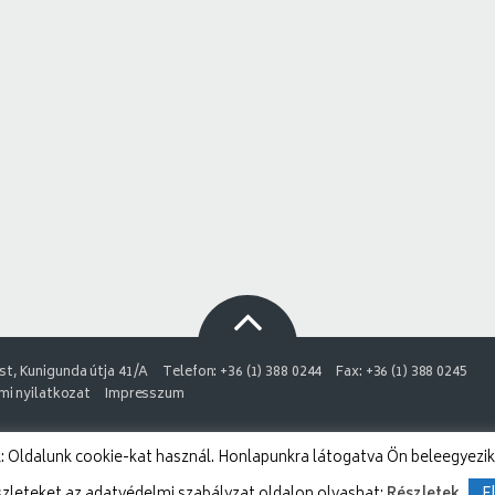
t, Kunigunda útja 41/A
Telefon: +36 (1) 388 0244
Fax: +36 (1) 388 0245
i nyilatkozat
Impresszum
 Oldalunk cookie-kat használ. Honlapunkra látogatva Ön beleegyezik