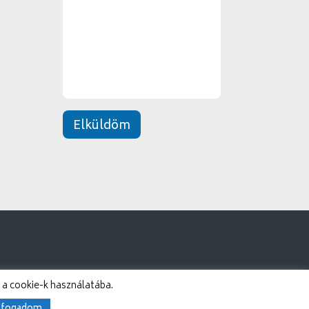
e
*
n
e
t
*
Elküldöm
 a cookie-k használatába.