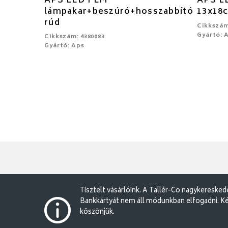
APS LED FÉM
APS LE
lámpakar+beszúró+hosszabbító
13x18
rúd
Cikkszám
Gyártó: 
Cikkszám: 4380083
Gyártó: Aps
Tisztelt vásárlóink. A Tallér-Co nagykereske
Bankkártyát nem áll módunkban elfogadni. Ké
köszönjük.