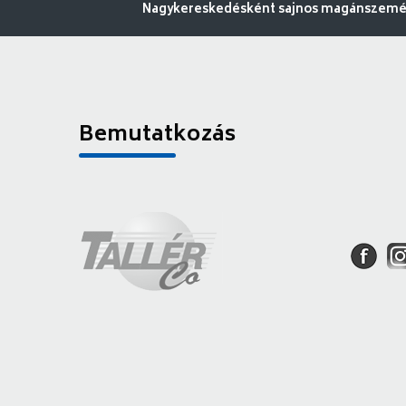
Nagykereskedésként sajnos magánszemély
Bemutatkozás