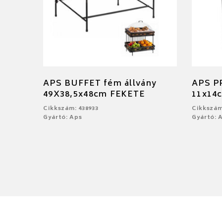
APS BUFFET fém állvány
APS PP
49X38,5x48cm FEKETE
11x14
Cikkszám: 438933
Cikkszám
Gyártó: Aps
Gyártó: 