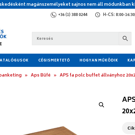
kedésként magánszemélyeket sajnos nem áll módunkban ki
+36 (1) 388 0244
H-CS: 8:00-16:30,
ATALÓGUSOK
CÉGISMERTETŐ
HOGYAN MŰKÖDIK
KA
 banketing
»
Aps Büfé
»
APS fa polc buffet állványhoz 2
APS
20x
Ci