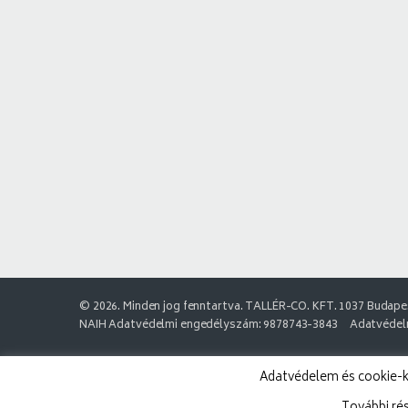
© 2026. Minden jog fenntartva. TALLÉR-CO. KFT. 1037 Budapes
NAIH Adatvédelmi engedélyszám: 9878743-3843
Adatvédelm
Adatvédelem és cookie-k: