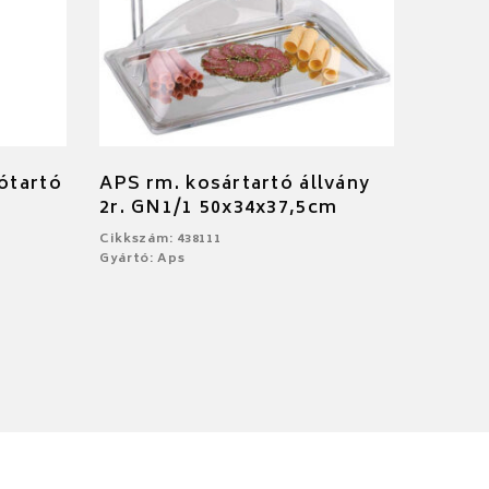
ótartó
APS rm. kosártartó állvány
2r. GN1/1 50x34x37,5cm
Cikkszám: 438111
Gyártó: Aps