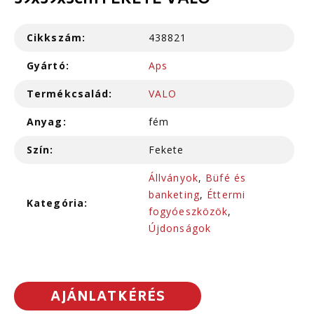
39x39x3cm FEKETE VALO
Cikkszám:
438821
Gyártó:
Aps
Termékcsalád:
VALO
Anyag:
fém
Szín:
Fekete
Állványok
,
Büfé és
banketing
,
Éttermi
Kategória:
fogyóeszközök
,
Újdonságok
AJÁNLATKÉRÉS