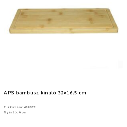
APS bambusz kínáló 32×16,5 cm
Cikkszám: 438972
Gyártó: Aps