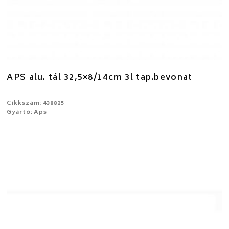
APS alu. tál 32,5×8/14cm 3l tap.bevonat
Cikkszám: 438825
Gyártó: Aps