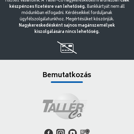
Tisztelt vásárlóink. A Tallér-Co nagykereskedelmi áruházban
csak
készpénzes fizetésre van lehetőség.
Bankkártyát nem áll
módunkban elfogadni. Kérdéseikkel forduljanak
ügyfélszolgálatunkhoz. Megértésüket köszönjük.
Nagykereskedésként sajnos magánszemélyek
kiszolgálására nincs lehetőség.
Bemutatkozás