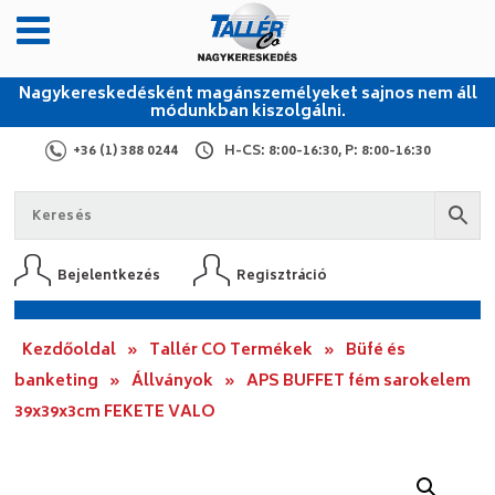
Nagykereskedésként magánszemélyeket sajnos nem áll
módunkban kiszolgálni.
+36 (1) 388 0244
H-CS: 8:00-16:30, P: 8:00-16:30
Bejelentkezés
Regisztráció
Kezdőoldal
»
Tallér CO Termékek
»
Büfé és
banketing
»
Állványok
»
APS BUFFET fém sarokelem
39x39x3cm FEKETE VALO