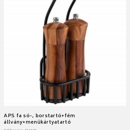
APS fa só-, borstartó+fém
állvány+menükártyatartó