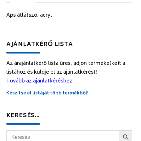
Aps átlátszó, acryl
AJÁNLATKÉRŐ LISTA
Az árajánlatkérő lista üres, adjon terméke(ke)t a
listához és küldje el az ajánlatkérést!
Tovább az ajánlatkéréshez
Készítse el listáját több termékből!
KERESÉS…