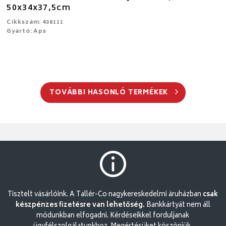
50x34x37,5cm
Cikkszám: 438111
Gyártó: Aps
TOVÁBBI HASONLÓ TERMÉKEK
Tisztelt vásárlóink. A Tallér-Co nagykereskedelmi áruházban
csak
készpénzes fizetésre van lehetőség.
Bankkártyát nem áll
módunkban elfogadni. Kérdéseikkel forduljanak