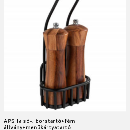
APS fa só-, borstartó+fém
állvány+menükártyatartó