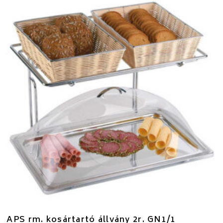
APS rm. kosártartó állvány 2r. GN1/1