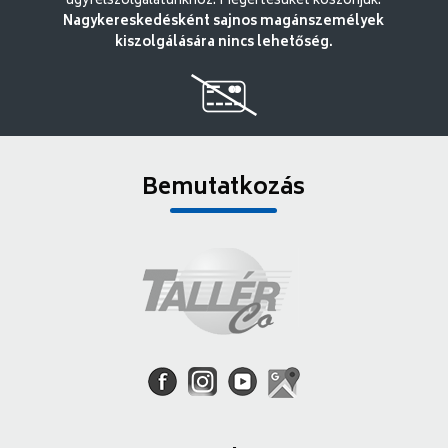
ügyfélszolgálatunkhoz. Megértésüket köszönjük.
Nagykereskedésként sajnos magánszemélyek
kiszolgálására nincs lehetőség.
Bemutatkozás