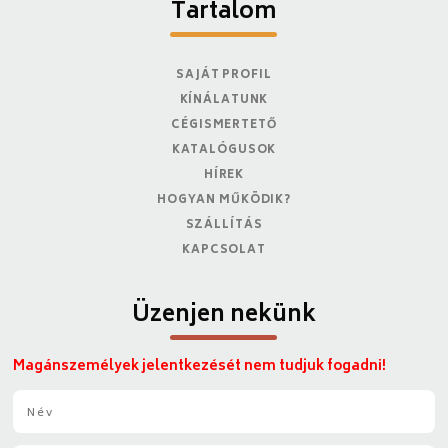
Tartalom
SAJÁT PROFIL
KÍNÁLATUNK
CÉGISMERTETŐ
KATALÓGUSOK
HÍREK
HOGYAN MŰKÖDIK?
SZÁLLÍTÁS
KAPCSOLAT
Üzenjen nekünk
Magánszemélyek jelentkezését nem tudjuk fogadni!
N
é
v