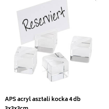
APS acryl asztali kocka 4 db