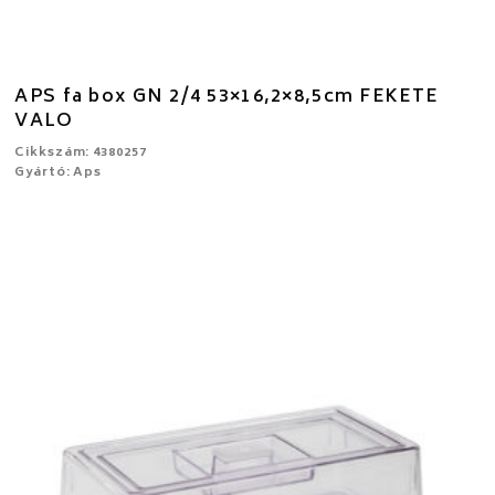
APS fa box GN 2/4 53×16,2×8,5cm FEKETE
VALO
Cikkszám: 4380257
Gyártó: Aps