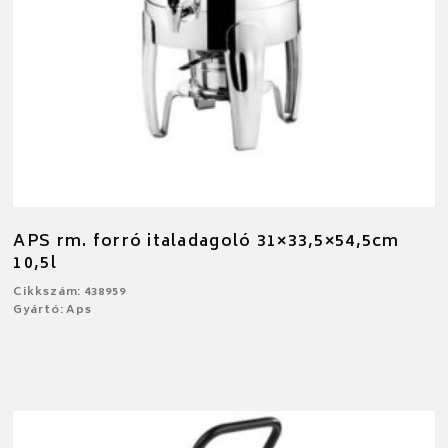
APS rm. forró italadagoló 31×33,5×54,5cm
10,5l
Cikkszám: 438959
Gyártó: Aps