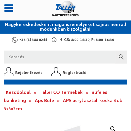
Nagykereskedésként magánszemélyeket sajnos nem áll
módunkban kiszolgálni.
+36 (1) 388 0244
H-CS: 8:00-16:30, P: 8:00-16:30
Bejelentkezés
Regisztráció
Kezdőoldal
»
Tallér CO Termékek
»
Büfé és
banketing
»
Aps Büfé
»
APS acryl asztali kocka 4 db
3x3x3cm