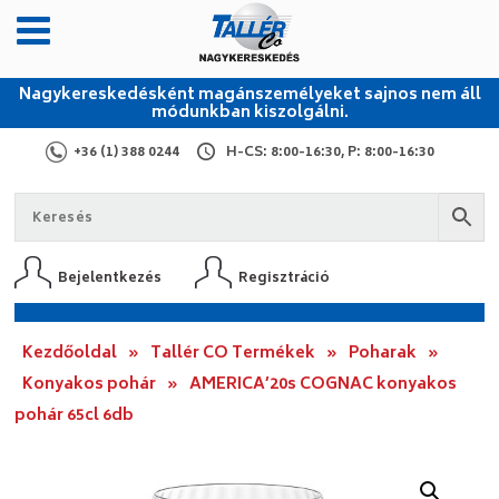
Nagykereskedésként magánszemélyeket sajnos nem áll
módunkban kiszolgálni.
+36 (1) 388 0244
H-CS: 8:00-16:30, P: 8:00-16:30
Bejelentkezés
Regisztráció
Kezdőoldal
»
Tallér CO Termékek
»
Poharak
»
Konyakos pohár
»
AMERICA’20s COGNAC konyakos
pohár 65cl 6db