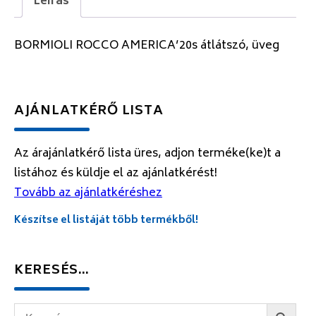
Leírás
BORMIOLI ROCCO AMERICA’20s átlátszó, üveg
AJÁNLATKÉRŐ LISTA
Az árajánlatkérő lista üres, adjon terméke(ke)t a
listához és küldje el az ajánlatkérést!
Tovább az ajánlatkéréshez
Készítse el listáját több termékből!
KERESÉS…