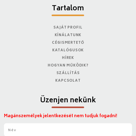
Tartalom
SAJÁT PROFIL
KÍNÁLATUNK
CÉGISMERTETŐ
KATALÓGUSOK
HÍREK
HOGYAN MŰKÖDIK?
SZÁLLÍTÁS
KAPCSOLAT
Üzenjen nekünk
Magánszemélyek jelentkezését nem tudjuk fogadni!
N
é