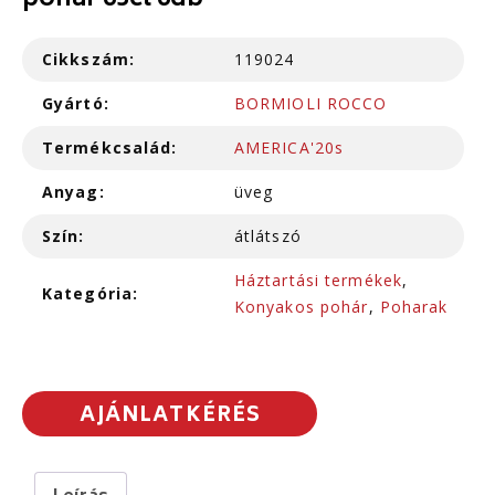
pohár 65cl 6db
Cikkszám:
119024
Gyártó:
BORMIOLI ROCCO
Termékcsalád:
AMERICA'20s
Anyag:
üveg
Szín:
átlátszó
Háztartási termékek
,
Kategória:
Konyakos pohár
,
Poharak
AJÁNLATKÉRÉS