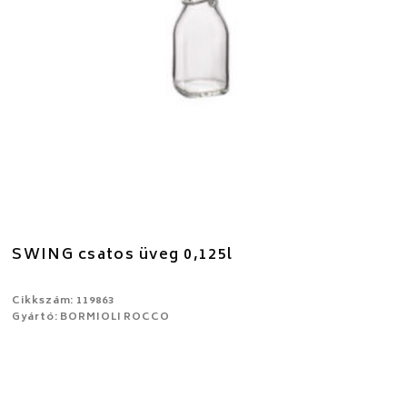
SWING csatos üveg 0,125l
Cikkszám: 119863
Gyártó: BORMIOLI ROCCO