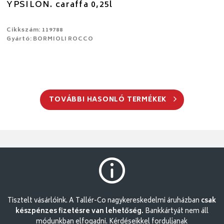
YPSILON. caraffa 0,25l
Cikkszám: 119788
Gyártó: BORMIOLI ROCCO
TOVÁBBI HASONLÓ TERMÉKEK
Tisztelt vásárlóink. A Tallér-Co nagykereskedelmi áruházban
csak
készpénzes fizetésre van lehetőség.
Bankkártyát nem áll
módunkban elfogadni. Kérdéseikkel forduljanak