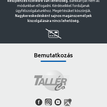
készpénzes fizetésre van lehetőség.
Bankkártyát nem áll
módunkban elfogadni. Kérdéseikkel forduljanak
ügyfélszolgálatunkhoz. Megértésüket köszönjük.
Nagykereskedésként sajnos magánszemélyek
kiszolgálására nincs lehetőség.
Bemutatkozás