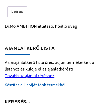
Leírás
Di.Mo AMBITION átlátszó, hőálló üveg
AJÁNLATKÉRŐ LISTA
Az árajánlatkérő lista üres, adjon terméke(ke)t a
listához és küldje el az ajánlatkérést!
Tovább az ajánlatkéréshez
Készítse el listáját több termékből!
KERESÉS…