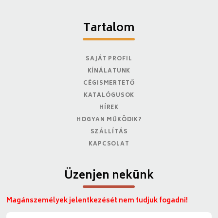
Tartalom
SAJÁT PROFIL
KÍNÁLATUNK
CÉGISMERTETŐ
KATALÓGUSOK
HÍREK
HOGYAN MŰKÖDIK?
SZÁLLÍTÁS
KAPCSOLAT
Üzenjen nekünk
Magánszemélyek jelentkezését nem tudjuk fogadni!
N