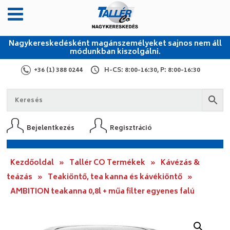
Nagykereskedésként magánszemélyeket sajnos nem áll
módunkban kiszolgálni.
+36 (1) 388 0244
H-CS: 8:00-16:30, P: 8:00-16:30
Bejelentkezés
Regisztráció
Kezdőoldal
»
Tallér CO Termékek
»
Kávézás &
teázás
»
Teakiöntő, tea kanna és kávékiöntő
»
AMBITION teakanna 0,8l + műa filter egyenes falú