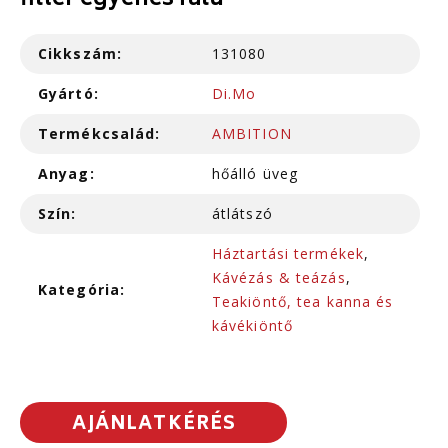
filter egyenes falú
Cikkszám:
131080
Gyártó:
Di.Mo
Termékcsalád:
AMBITION
Anyag:
hőálló üveg
Szín:
átlátszó
Háztartási termékek
,
Kávézás & teázás
,
Kategória:
Teakiöntő, tea kanna és
kávékiöntő
AJÁNLATKÉRÉS