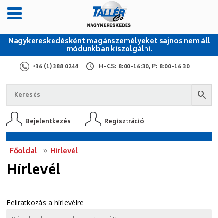
Nagykereskedésként magánszemélyeket sajnos nem áll
módunkban kiszolgálni.
+36 (1) 388 0244
H-CS: 8:00-16:30, P: 8:00-16:30
Bejelentkezés
Regisztráció
Főoldal
Hírlevél
Hírlevél
Feliratkozás a hírlevélre