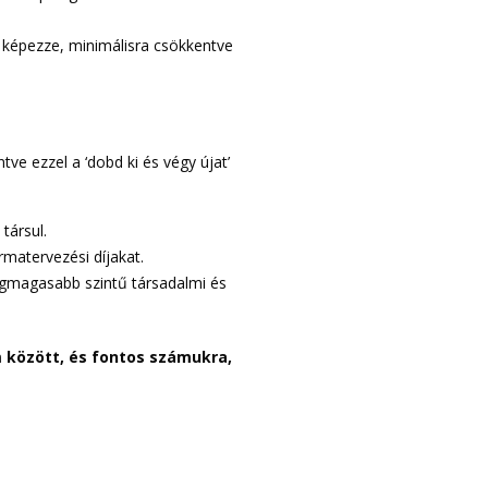
képezze, minimálisra csökkentve
e ezzel a ‘dobd ki és végy újat’
társul.
matervezési díjakat.
legmagasabb szintű társadalmi és
 között, és fontos számukra,