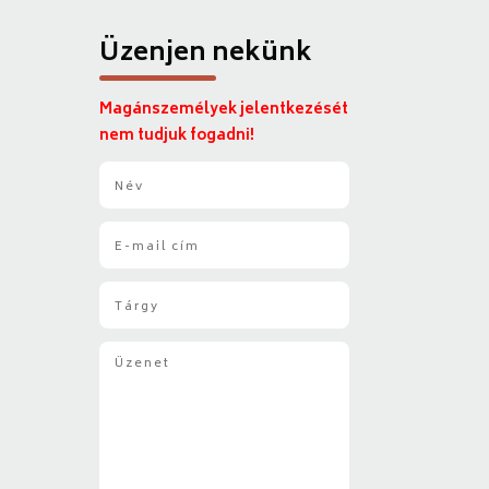
Üzenjen nekünk
Magánszemélyek jelentkezését
nem tudjuk fogadni!
N
é
v
E
*
-
m
T
a
á
i
r
l
Ü
g
*
z
y
e
*
n
e
t
*