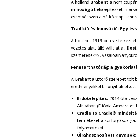
A holland
Brabantia
nem csupán 
minőségű
belsőépítészeti márka
csempésszen a hétköznapi tenniv
Tradíció és Innováció: Egy év
A történet 1919-ben vette kezdeté
vezetés alatt álló vállalat a
„Desi
szemetesekről, vasalóállványokról 
Fenntarthatóság a gyakorlat
A Brabantia úttörő szerepet töl
eredményekkel bizonyítják elköte
Erdőtelepítés:
2014 óta vesz
Afrikában (Etiópia-Amhara és 
Cradle to Cradle® minősíté
termékeket a körforgásos gazd
folyamatokat.
Újrahasznosított anyagok: