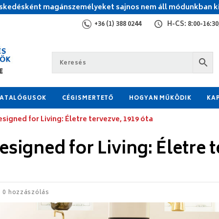
kedésként magánszemélyeket sajnos nem áll módunkban ki
+36 (1) 388 0244
H-CS: 8:00-16:30,
ATALÓGUSOK
CÉGISMERTETŐ
HOGYAN MŰKÖDIK
KA
signed for Living: Életre tervezve, 1919 óta
esigned for Living: Életre 
0 hozzászólás