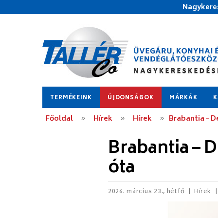
Nagykeres
TERMÉKEINK
ÚJDONSÁGOK
MÁRKÁK
K
Főoldal
Hírek
Hírek
Brabantia – De
Brabantia – D
óta
2026. március 23., hétfő
Hírek