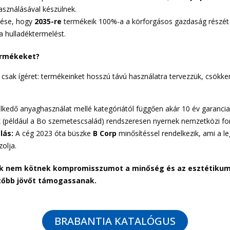
asználásával készülnek.
zése, hogy
2035-re
termékeik 100%-a a körforgásos gazdaság részét 
a hulladéktermelést.
ermékeket?
ak ígéret: termékeinket hosszú távú használatra tervezzük, csökkentv
kedő anyaghasználat mellé kategóriától függően akár 10 év garancia 
(például a Bo szemetescsalád) rendszeresen nyernek nemzetközi for
lás:
A cég 2023 óta büszke
B Corp
minősítéssel rendelkezik, ami a 
zolja.
kik nem kötnek kompromisszumot a minőség és az esztétikum
etőbb jövőt támogassanak.
BRABANTIA KATALÓGUS