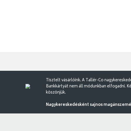
Tisztelt vásárlóink. A Tallér-Co nagykereske
Bankkártyát nem áll módunkban elfogadni. Ké
köszönjük.
Nagykereskedésként sajnos magánszemély