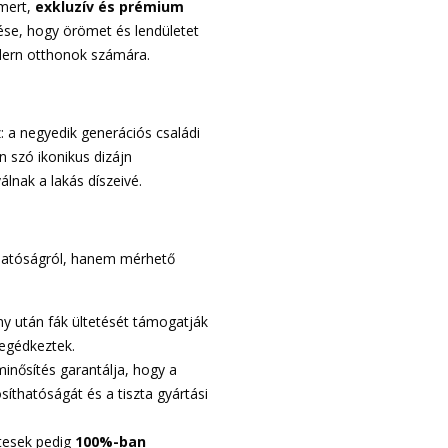
smert,
exkluzív és prémium
tése, hogy örömet és lendületet
dern otthonok számára.
: a negyedik generációs családi
en szó ikonikus dizájn
álnak a lakás díszeivé.
thatóságról, hanem mérhető
y után fák ültetését támogatják
egédkeztek.
minősítés garantálja, hogy a
íthatóságát és a tiszta gyártási
esek pedig
100%-ban