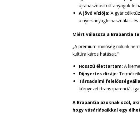
újrahasznosított anyagok felh
A jövő víziója:
A gyár célkitű
a nyersanyagfelhasználást és 
Miért válassza a Brabantia t
„A prémium minőség nálunk nem cs
kultúra káros hatásait.”
Hosszú élettartam:
A kiemel
Díjnyertes dizájn:
Termékeik 
Társadalmi felelősségválla
környezeti transzparenciát iga
A Brabantia azoknak szól, a
hogy vásárlásaikkal egy élh