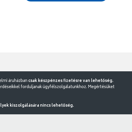
delmi áruházban
csak készpénzes fizetésre van lehetőség.
rdéseikkel forduljanak ügyfélszolgálatunkhoz. Megértésüket
ek kiszolgálására nincs lehetőség.