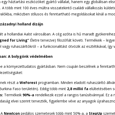
egy háztartási eszközöket gyártó vállalat, hanem egy globálisan eli
. A több mint 100 éves múltra visszatekintő családi vállalkozás külde
alókba, miközben stílusos és fenntartható megoldásokat kínál a mo
századnyi holland dizájn
t a hollandiai Aalst városában. A cég azóta is hű maradt gyökereihez
gned for Living”
Életre tervezve) filozófiát követi. Termékeik – legy
vagy ruhaszárítókról – a funkcionalitást ötvözik az esztétikával, így v
ban: A bolygónk védelmében
t be a környezettudatos gyártásban. Nem csupán beszélnek a fenntar
lezettségüket:
nek részt a
WeForest
programban. Minden eladott ruhaszárító állván
Burkina Faso területén). Eddig több mint
2,8 millió fa
elültetésében s
s:
Termékeik
90%-a
rendelkezik ezzel a rangos tanúsítvánnyal. Ez a 
aság elvei szerint tervezték, figyelembe véve az anyagok újrahasznos
A
NewIcon
pedálos szemetesek több mint 50%-a, a
StepUp
szemet