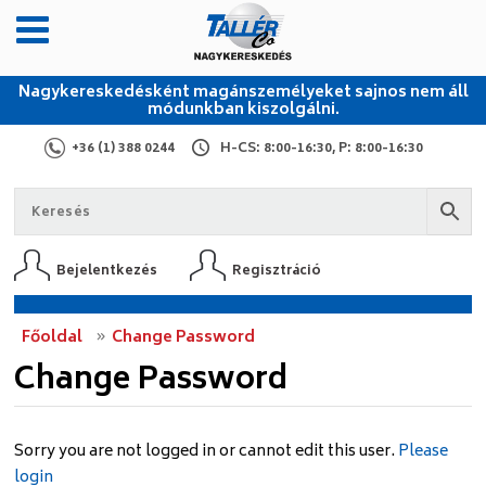
Nagykereskedésként magánszemélyeket sajnos nem áll
módunkban kiszolgálni.
+36 (1) 388 0244
H-CS: 8:00-16:30, P: 8:00-16:30
Bejelentkezés
Regisztráció
Főoldal
Change Password
Change Password
Sorry you are not logged in or cannot edit this user.
Please
login