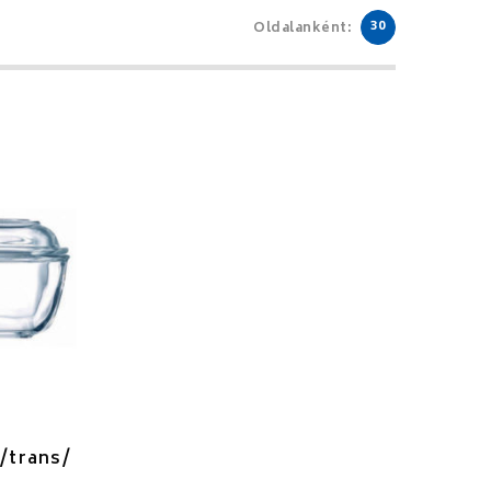
30
Oldalanként:
/trans/