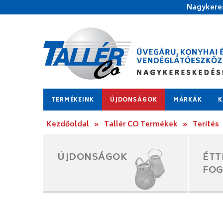
Nagykeres
TERMÉKEINK
ÚJDONSÁGOK
MÁRKÁK
K
Kezdőoldal
»
Tallér CO Termékek
»
Terítés
ÚJDONSÁGOK
ÉTT
FO