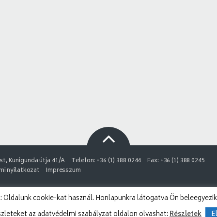
t, Kunigunda útja 41/A
Telefon: +36 (1) 388 0244
Fax: +36 (1) 388 0245
i nyilatkozat
Impresszum
 Oldalunk cookie-kat használ. Honlapunkra látogatva Ön beleegyezik
szleteket az adatvédelmi szabályzat oldalon olvashat:
Részletek
E