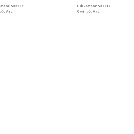
szám: 500889
Cikkszám: 501917
tó: Arc
Gyártó: Arc