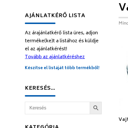
V
AJÁNLATKÉRŐ LISTA
Mind
Az árajánlatkérő lista üres, adjon
terméke(ke)t a listához és küldje
el az ajánlatkérést!
Tovább az ajánlatkéréshez
Készítse el listáját több termékből!
KERESÉS…
Vaj
KATEGÓRIA