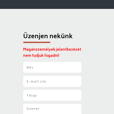
Üzenjen nekünk
Magánszemélyek jelentkezését
nem tudjuk fogadni!
N
é
v
E
*
-
m
T
a
á
i
r
l
Ü
g
*
z
y