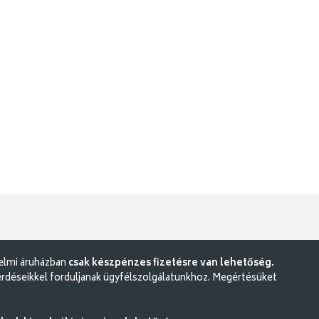
delmi áruházban
csak készpénzes fizetésre van lehetőség.
rdéseikkel forduljanak ügyfélszolgálatunkhoz. Megértésüket