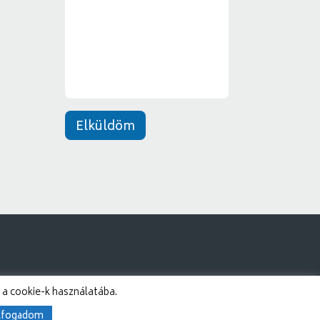
e
*
n
e
t
*
Elküldöm
 a cookie-k használatába.
lfogadom