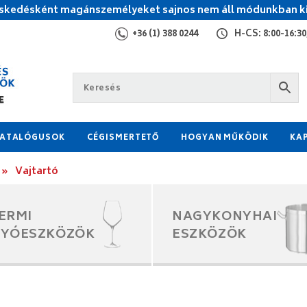
kedésként magánszemélyeket sajnos nem áll módunkban ki
+36 (1) 388 0244
H-CS: 8:00-16:30,
ATALÓGUSOK
CÉGISMERTETŐ
HOGYAN MŰKÖDIK
KA
»
Vajtartó
ERMI
NAGYKONYHAI
GYÓESZKÖZÖK
ESZKÖZÖK