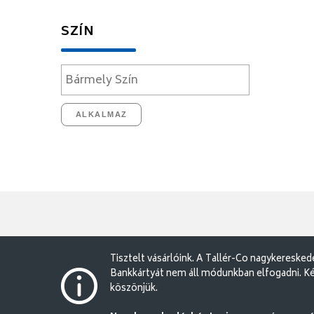
SZÍN
ALKALMAZ
Tisztelt vásárlóink. A Tallér-Co nagykereske
Bankkártyát nem áll módunkban elfogadni. Ké
köszönjük.