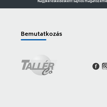
Nagykereskedésként sajnos magánszemély
Bemutatkozás