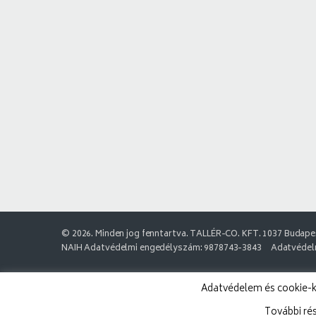
© 2026. Minden jog fenntartva. TALLÉR-CO. KFT. 1037 Budapes
NAIH Adatvédelmi engedélyszám: 9878743-3843
Adatvédelm
Adatvédelem és cookie-k:
További ré