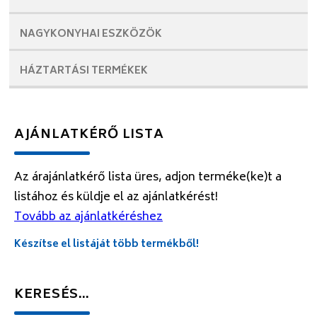
NAGYKONYHAI
ESZKÖZÖK
HÁZTARTÁSI
TERMÉKEK
AJÁNLATKÉRŐ LISTA
Az árajánlatkérő lista üres, adjon terméke(ke)t a
listához és küldje el az ajánlatkérést!
Tovább az ajánlatkéréshez
Készítse el listáját több termékből!
KERESÉS…