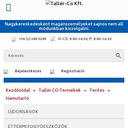
Nagykereskedésként magánszemélyeket sajnos nem áll
módunkban kiszolgálni.
+36 (1) 388 0244
H-CS: 8:00-16:30, P: 8:00-16:30
Bejelentkezés
Regisztráció
Kezdőoldal
»
Tallér CO Termékek
»
Terítés
»
Hamutartó
ÚJDONSÁGOK
ÉTTERMI
FOGYÓESZKÖZÖK