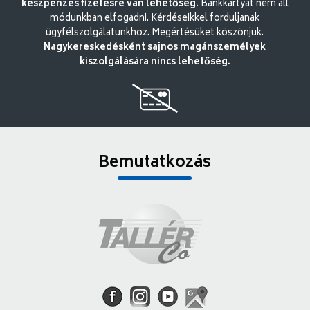
készpénzes fizetésre van lehetőség.
Bankkártyát nem áll
módunkban elfogadni. Kérdéseikkel forduljanak
ügyfélszolgálatunkhoz. Megértésüket köszönjük.
Nagykereskedésként sajnos magánszemélyek
kiszolgálására nincs lehetőség.
Bemutatkozás