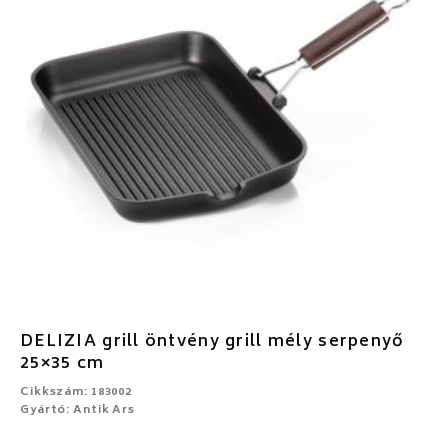
DELIZIA grill öntvény grill mély serpenyő
25×35 cm
Cikkszám: 183002
Gyártó: Antik Ars