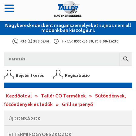
Nagykereskedésként magánszemélyeket sajnos nem áll
módunkban kiszolgálni.
+36 (1) 388 0244
H-CS: 8:00-16:30, P: 8:00-16:30
Bejelentkezés
Regisztráció
Kezdőoldal
»
Tallér CO Termékek
»
Sütőedények,
főzőedények és fedők
»
Grill serpenyő
ÚJDONSÁGOK
ÉTTERMI
FOGYÓESZKÖZÖK