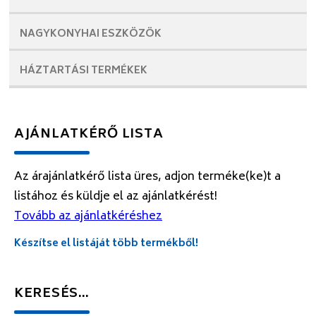
NAGYKONYHAI
ESZKÖZÖK
HÁZTARTÁSI
TERMÉKEK
AJÁNLATKÉRŐ LISTA
Az árajánlatkérő lista üres, adjon terméke(ke)t a
listához és küldje el az ajánlatkérést!
Tovább az ajánlatkéréshez
Készítse el listáját több termékből!
KERESÉS…