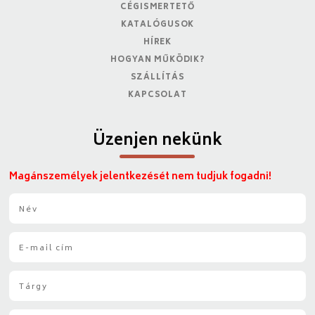
CÉGISMERTETŐ
KATALÓGUSOK
HÍREK
HOGYAN MŰKÖDIK?
SZÁLLÍTÁS
KAPCSOLAT
Üzenjen nekünk
Magánszemélyek jelentkezését nem tudjuk fogadni!
N
é
v
E
*
-
m
T
a
á
i
r
l