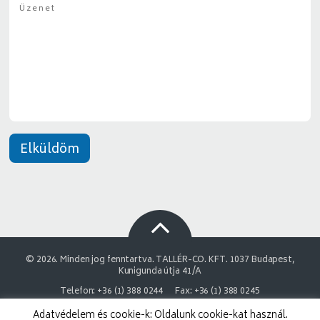
Ü
g
*
z
y
e
*
n
e
t
*
Elküldöm
© 2026. Minden jog fenntartva. TALLÉR-CO. KFT. 1037 Budapest,
Kunigunda útja 41/A
Telefon: +36 (1) 388 0244
Fax: +36 (1) 388 0245
Adatvédelem és cookie-k: Oldalunk cookie-kat használ.