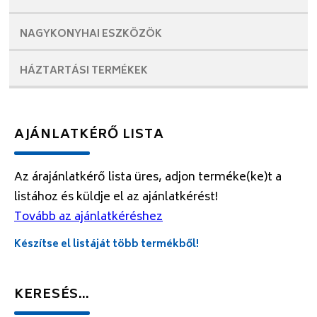
NAGYKONYHAI
ESZKÖZÖK
HÁZTARTÁSI
TERMÉKEK
AJÁNLATKÉRŐ LISTA
Az árajánlatkérő lista üres, adjon terméke(ke)t a
listához és küldje el az ajánlatkérést!
Tovább az ajánlatkéréshez
Készítse el listáját több termékből!
KERESÉS…