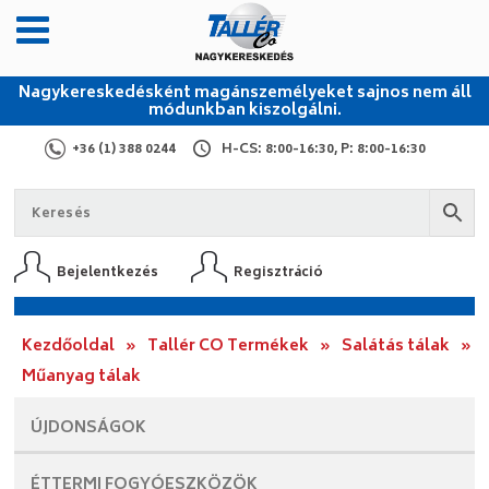
Nagykereskedésként magánszemélyeket sajnos nem áll
módunkban kiszolgálni.
+36 (1) 388 0244
H-CS: 8:00-16:30, P: 8:00-16:30
Bejelentkezés
Regisztráció
Kezdőoldal
»
Tallér CO Termékek
»
Salátás tálak
»
Műanyag tálak
ÚJDONSÁGOK
ÉTTERMI
FOGYÓESZKÖZÖK