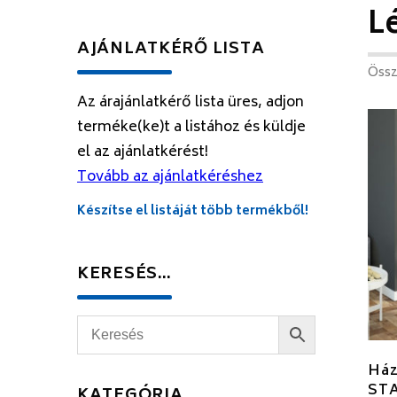
L
AJÁNLATKÉRŐ LISTA
Össz
Az árajánlatkérő lista üres, adjon
terméke(ke)t a listához és küldje
el az ajánlatkérést!
Tovább az ajánlatkéréshez
Készítse el listáját több termékből!
KERESÉS…
Ház
ST
KATEGÓRIA