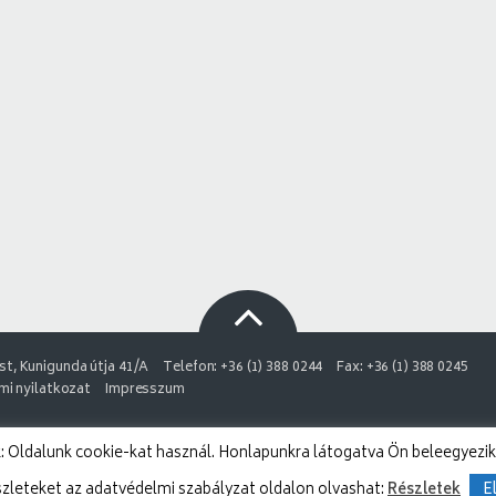
t, Kunigunda útja 41/A
Telefon: +36 (1) 388 0244
Fax: +36 (1) 388 0245
i nyilatkozat
Impresszum
 Oldalunk cookie-kat használ. Honlapunkra látogatva Ön beleegyezik
szleteket az adatvédelmi szabályzat oldalon olvashat:
Részletek
E