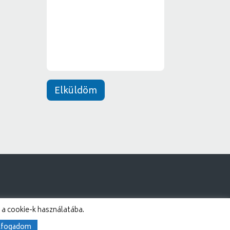
e
*
n
e
t
*
Elküldöm
 a cookie-k használatába.
lfogadom