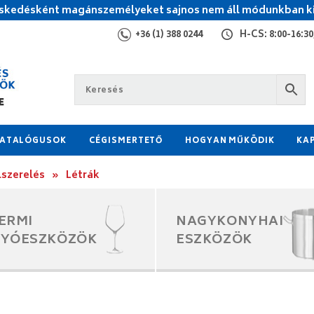
kedésként magánszemélyeket sajnos nem áll módunkban ki
+36 (1) 388 0244
H-CS: 8:00-16:30,
ATALÓGUSOK
CÉGISMERTETŐ
HOGYAN MŰKÖDIK
KA
lszerelés
»
Létrák
ERMI
NAGYKONYHAI
GYÓESZKÖZÖK
ESZKÖZÖK