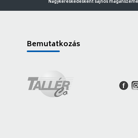
Nagykereskedésként sajnos magánszemély
Bemutatkozás