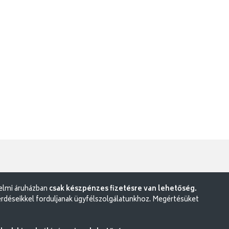
delmi áruházban
csak készpénzes fizetésre van lehetőség.
rdéseikkel forduljanak ügyfélszolgálatunkhoz. Megértésüket