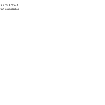
szám: 179016
tó: Colombo