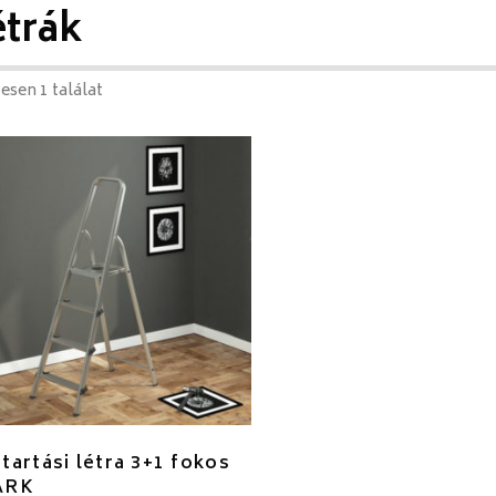
étrák
esen 1 találat
tartási létra 3+1 fokos
ARK