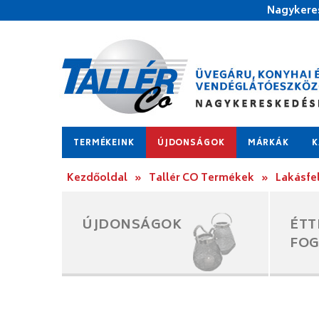
Nagykeres
TERMÉKEINK
ÚJDONSÁGOK
MÁRKÁK
K
Kezdőoldal
»
Tallér CO Termékek
»
Lakásfe
ÚJDONSÁGOK
ÉTT
FO