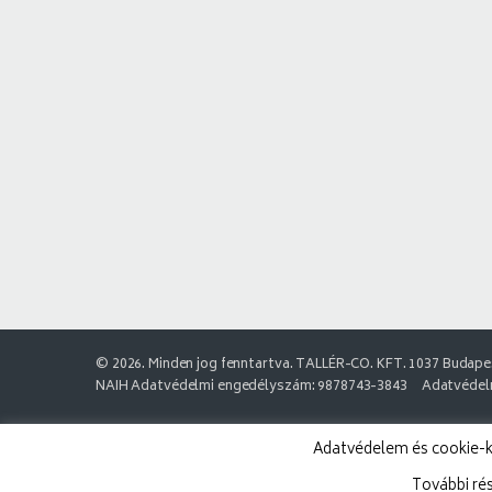
© 2026. Minden jog fenntartva. TALLÉR-CO. KFT. 1037 Budapes
NAIH Adatvédelmi engedélyszám: 9878743-3843
Adatvédelm
Adatvédelem és cookie-k:
További ré