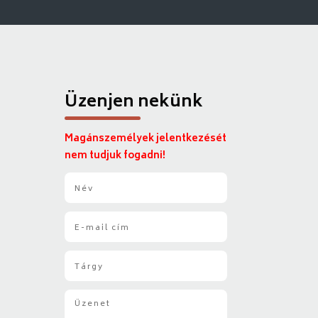
Üzenjen nekünk
Magánszemélyek jelentkezését
nem tudjuk fogadni!
N
é
v
E
*
-
m
T
a
á
i
r
l
Ü
g
*
z
y