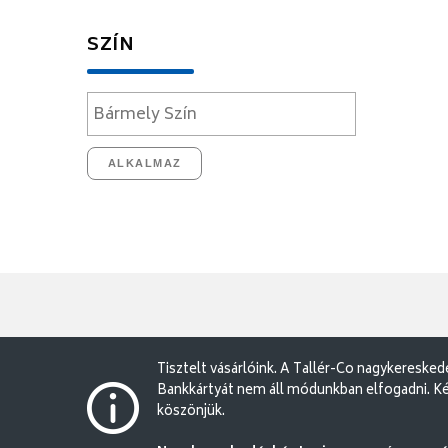
SZÍN
ALKALMAZ
Tisztelt vásárlóink. A Tallér-Co nagykereske
Bankkártyát nem áll módunkban elfogadni. Ké
köszönjük.