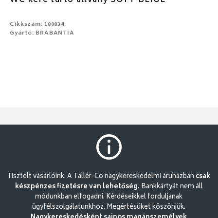
Cikkszám: 180834
Gyártó: BRABANTIA
Tisztelt vásárlóink. A Tallér-Co nagykereskedelmi áruházban
csak
készpénzes fizetésre van lehetőség.
Bankkártyát nem áll
módunkban elfogadni. Kérdéseikkel forduljanak
ügyfélszolgálatunkhoz. Megértésüket köszönjük.
Nagykereskedésként sajnos magánszemélyek