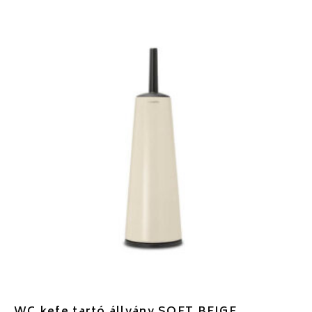
WC kefe tartó állvány SOFT BEIGE