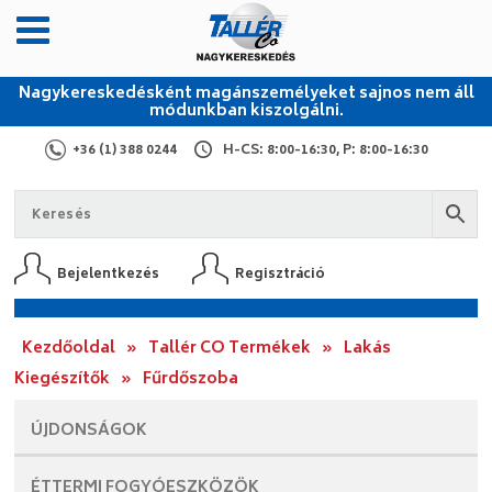
Nagykereskedésként magánszemélyeket sajnos nem áll
módunkban kiszolgálni.
+36 (1) 388 0244
H-CS: 8:00-16:30, P: 8:00-16:30
Bejelentkezés
Regisztráció
Kezdőoldal
»
Tallér CO Termékek
»
Lakás
Kiegészítők
»
Fűrdőszoba
ÚJDONSÁGOK
ÉTTERMI
FOGYÓESZKÖZÖK