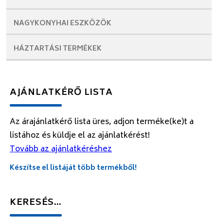
NAGYKONYHAI
ESZKÖZÖK
HÁZTARTÁSI
TERMÉKEK
AJÁNLATKÉRŐ LISTA
Az árajánlatkérő lista üres, adjon terméke(ke)t a
listához és küldje el az ajánlatkérést!
Tovább az ajánlatkéréshez
Készítse el listáját több termékből!
KERESÉS…