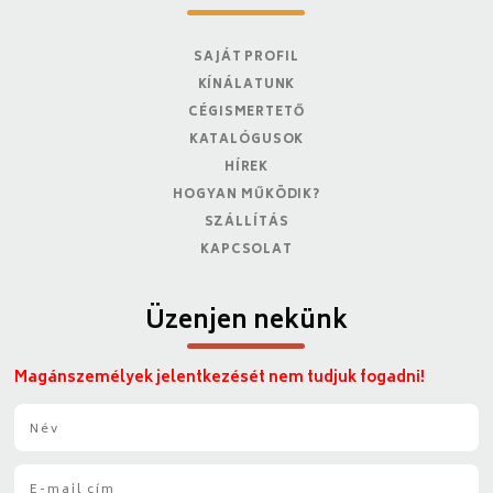
SAJÁT PROFIL
KÍNÁLATUNK
CÉGISMERTETŐ
KATALÓGUSOK
HÍREK
HOGYAN MŰKÖDIK?
SZÁLLÍTÁS
KAPCSOLAT
Üzenjen nekünk
Magánszemélyek jelentkezését nem tudjuk fogadni!
N
é
v
E
*