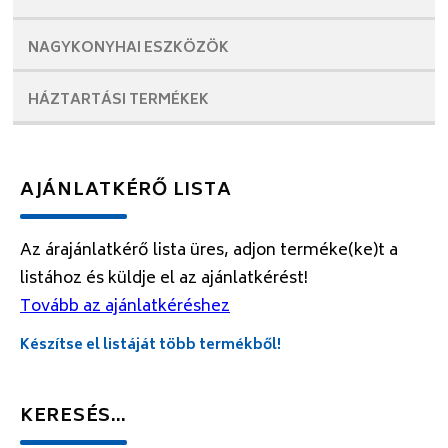
NAGYKONYHAI
ESZKÖZÖK
HÁZTARTÁSI
TERMÉKEK
AJÁNLATKÉRŐ LISTA
Az árajánlatkérő lista üres, adjon terméke(ke)t a
listához és küldje el az ajánlatkérést!
Tovább az ajánlatkéréshez
Készítse el listáját több termékből!
KERESÉS…