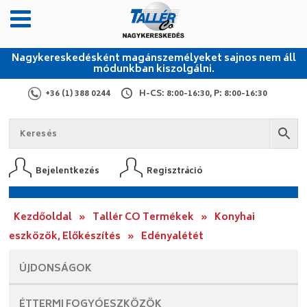
Nagykereskedésként magánszemélyeket sajnos nem áll
módunkban kiszolgálni.
+36 (1) 388 0244
H-CS: 8:00-16:30, P: 8:00-16:30
Bejelentkezés
Regisztráció
Kezdőoldal
»
Tallér CO Termékek
»
Konyhai
eszközök, Előkészítés
»
Edényalétét
ÚJDONSÁGOK
ÉTTERMI
FOGYÓESZKÖZÖK