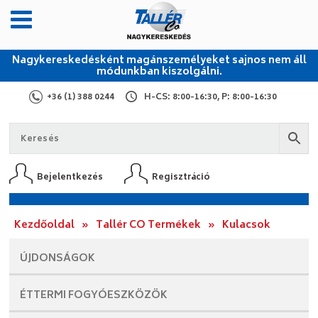
Nagykereskedésként magánszemélyeket sajnos nem áll
módunkban kiszolgálni.
+36 (1) 388 0244
H-CS: 8:00-16:30, P: 8:00-16:30
Bejelentkezés
Regisztráció
Kezdőoldal
»
Tallér CO Termékek
»
Kulacsok
ÚJDONSÁGOK
ÉTTERMI
FOGYÓESZKÖZÖK