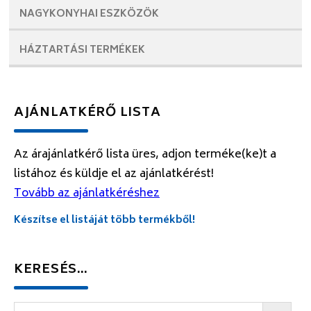
NAGYKONYHAI
ESZKÖZÖK
HÁZTARTÁSI
TERMÉKEK
AJÁNLATKÉRŐ LISTA
Az árajánlatkérő lista üres, adjon terméke(ke)t a
listához és küldje el az ajánlatkérést!
Tovább az ajánlatkéréshez
Készítse el listáját több termékből!
KERESÉS…