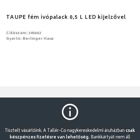
TAUPE fém ivópalack 0,5 L LED kijelzővel
Cikkszám: 345662
Gyártó: Berlinger Haus
Tisztelt vásárlóink. A Tallér-Co nagykereskedelmi áruházban
csak
készpénzes fizetésre van lehetőség.
Bankkártyát nem áll