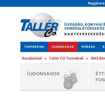
Nagykeres
TERMÉKEINK
ÚJDONSÁGOK
MÁRKÁK
K
Kezdőoldal
»
Tallér CO Termékek
»
GN Edé
ÚJDONSÁGOK
ÉTT
FO