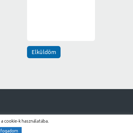
e
*
n
e
t
*
Elküldöm
 a cookie-k használatába.
lfogadom