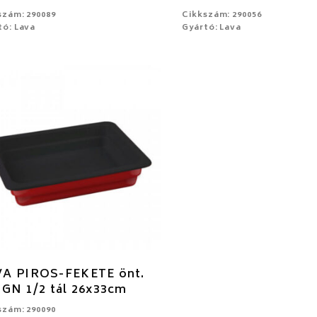
szám: 290089
Cikkszám: 290056
tó: Lava
Gyártó: Lava
A PIROS-FEKETE önt.
 GN 1/2 tál 26x33cm
szám: 290090