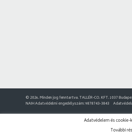
© 2026. Minden jog fenntartva. TALLÉR-CO. KFT. 1037 Budapes
NAIH Adatvédelmi engedélyszám: 9878743-3843
Adatvédelm
Adatvédelem és cookie-k:
További ré