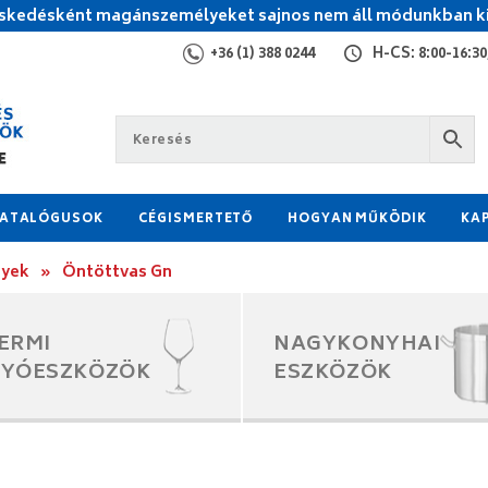
kedésként magánszemélyeket sajnos nem áll módunkban ki
+36 (1) 388 0244
H-CS: 8:00-16:30,
ATALÓGUSOK
CÉGISMERTETŐ
HOGYAN MŰKÖDIK
KA
nyek
»
Öntöttvas Gn
ERMI
NAGYKONYHAI
GYÓESZKÖZÖK
ESZKÖZÖK