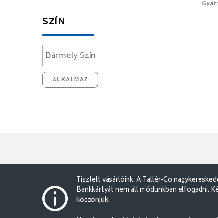
Gyár
SZÍN
ALKALMAZ
Tisztelt vásárlóink. A Tallér-Co nagykereske
Bankkártyát nem áll módunkban elfogadni. Ké
köszönjük.