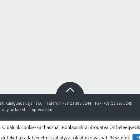
t, Kunigunda útja 41/A
Telefon: +36 (1) 388 0244
Fax: +36 (1) 388 0245
i nyilatkozat
Impresszum
 Oldalunk cookie-kat használ. Honlapunkra látogatva Ön beleegyezik
szleteket az adatvédelmi szabályzat oldalon olvashat:
Részletek
E