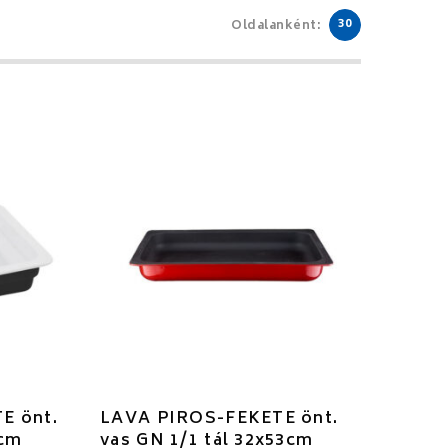
30
Oldalanként:
E önt.
LAVA PIROS-FEKETE önt.
3cm
vas GN 1/1 tál 32x53cm