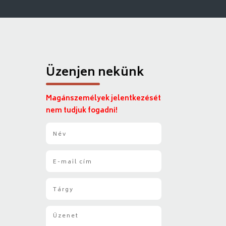
Üzenjen nekünk
Magánszemélyek jelentkezését
nem tudjuk fogadni!
N
é
v
E
*
-
m
T
a
á
i
r
l
Ü
g
*
z
y