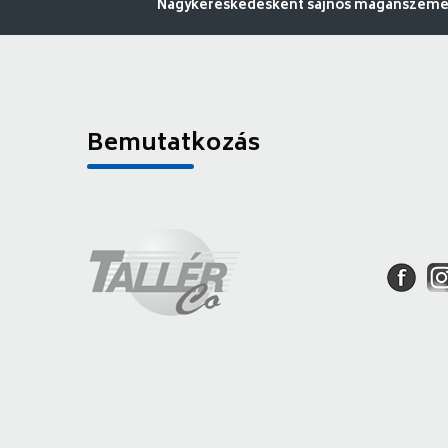
Nagykereskedésként sajnos magánszemély
Bemutatkozás