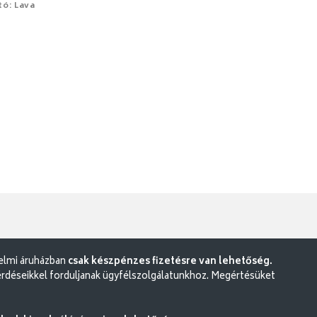
tó: Lava
delmi áruházban
csak készpénzes fizetésre van lehetőség.
rdéseikkel forduljanak ügyfélszolgálatunkhoz. Megértésüket