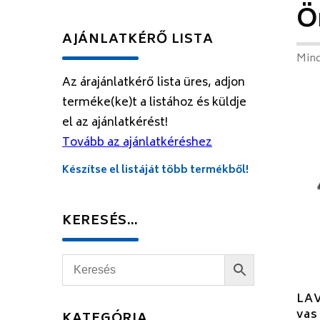
Ö
AJÁNLATKÉRŐ LISTA
Mind
Az árajánlatkérő lista üres, adjon
terméke(ke)t a listához és küldje
el az ajánlatkérést!
Tovább az ajánlatkéréshez
Készítse el listáját több termékből!
KERESÉS…
LAV
vas
KATEGÓRIA