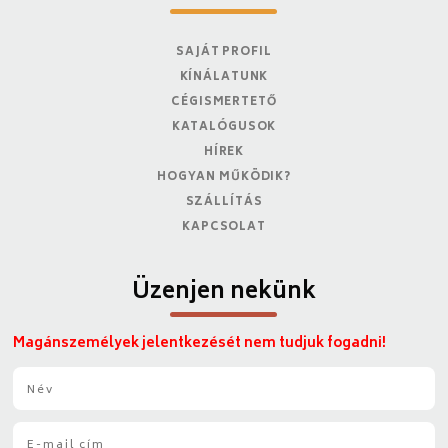
SAJÁT PROFIL
KÍNÁLATUNK
CÉGISMERTETŐ
KATALÓGUSOK
HÍREK
HOGYAN MŰKÖDIK?
SZÁLLÍTÁS
KAPCSOLAT
Üzenjen nekünk
Magánszemélyek jelentkezését nem tudjuk fogadni!
N
é
v
E
*