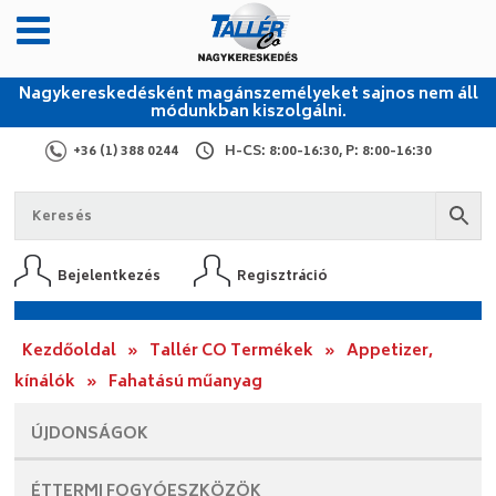
Nagykereskedésként magánszemélyeket sajnos nem áll
módunkban kiszolgálni.
+36 (1) 388 0244
H-CS: 8:00-16:30, P: 8:00-16:30
Bejelentkezés
Regisztráció
Kezdőoldal
»
Tallér CO Termékek
»
Appetizer,
kínálók
»
Fahatású műanyag
ÚJDONSÁGOK
ÉTTERMI
FOGYÓESZKÖZÖK