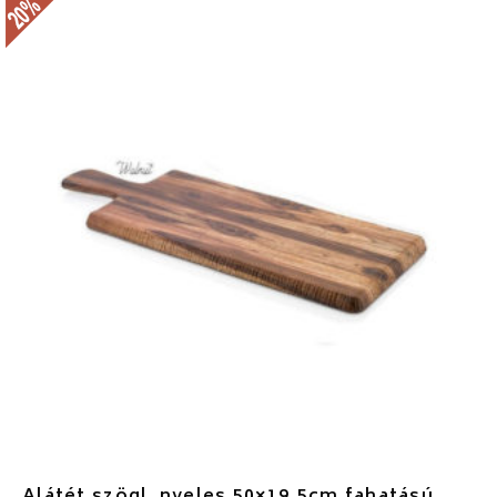
Alátét szögl. nyeles 50×19,5cm fahatású