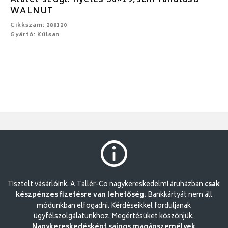
WALNUT
Cikkszám: 288120
Gyártó: Külsan
Tisztelt vásárlóink. A Tallér-Co nagykereskedelmi áruházban
csak
készpénzes fizetésre van lehetőség.
Bankkártyát nem áll
módunkban elfogadni. Kérdéseikkel forduljanak
ügyfélszolgálatunkhoz. Megértésüket köszönjük.
Nagykereskedésként sajnos magánszemélyek