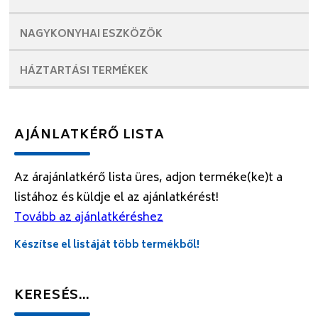
NAGYKONYHAI
ESZKÖZÖK
HÁZTARTÁSI
TERMÉKEK
AJÁNLATKÉRŐ LISTA
Az árajánlatkérő lista üres, adjon terméke(ke)t a
listához és küldje el az ajánlatkérést!
Tovább az ajánlatkéréshez
Készítse el listáját több termékből!
KERESÉS…