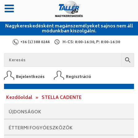
Nagykereskedésként magánszemélyeket sajnos nem áll
módunkban kiszolgálni.
+36 (1) 388 0244
H-CS: 8:00-16:30, P: 8:00-16:30
Bejelentkezés
Regisztráció
Kezdőoldal
»
STELLA CADENTE
ÚJDONSÁGOK
ÉTTERMI
FOGYÓESZKÖZÖK