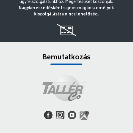
ügyfélszolgálatunkhoz. Megértésüket köszönjük.
Nagykereskedésként sajnos magánszemélyek
kiszolgálására nincs lehetőség.
Bemutatkozás