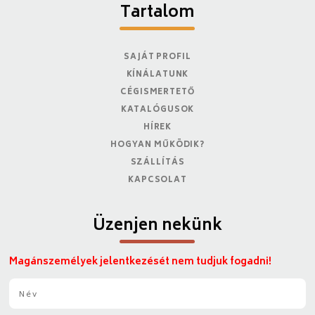
Tartalom
SAJÁT PROFIL
KÍNÁLATUNK
CÉGISMERTETŐ
KATALÓGUSOK
HÍREK
HOGYAN MŰKÖDIK?
SZÁLLÍTÁS
KAPCSOLAT
Üzenjen nekünk
Magánszemélyek jelentkezését nem tudjuk fogadni!
N
é
v