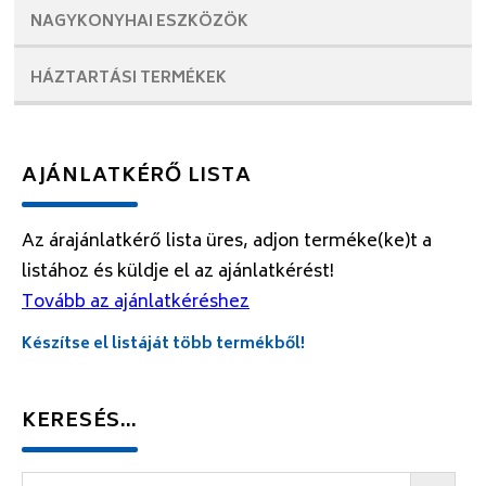
NAGYKONYHAI
ESZKÖZÖK
HÁZTARTÁSI
TERMÉKEK
AJÁNLATKÉRŐ LISTA
Az árajánlatkérő lista üres, adjon terméke(ke)t a
listához és küldje el az ajánlatkérést!
Tovább az ajánlatkéréshez
Készítse el listáját több termékből!
KERESÉS…