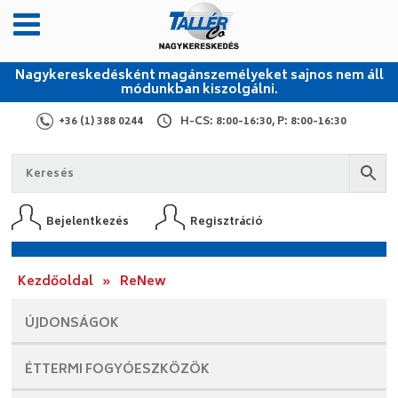
Nagykereskedésként magánszemélyeket sajnos nem áll
módunkban kiszolgálni.
+36 (1) 388 0244
H-CS: 8:00-16:30, P: 8:00-16:30
Bejelentkezés
Regisztráció
Kezdőoldal
»
ReNew
ÚJDONSÁGOK
ÉTTERMI
FOGYÓESZKÖZÖK