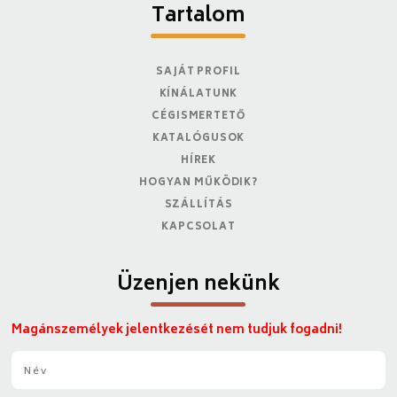
Tartalom
SAJÁT PROFIL
KÍNÁLATUNK
CÉGISMERTETŐ
KATALÓGUSOK
HÍREK
HOGYAN MŰKÖDIK?
SZÁLLÍTÁS
KAPCSOLAT
Üzenjen nekünk
Magánszemélyek jelentkezését nem tudjuk fogadni!
N
é
v