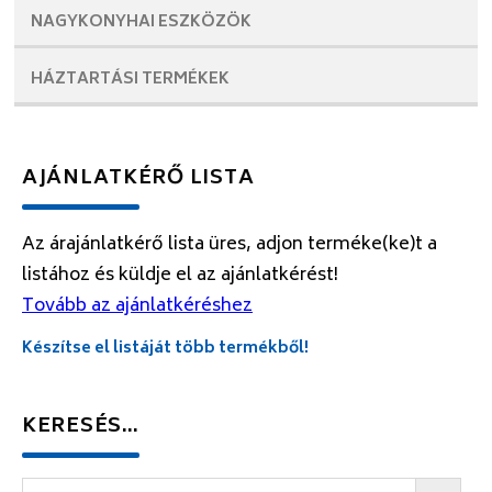
NAGYKONYHAI
ESZKÖZÖK
HÁZTARTÁSI
TERMÉKEK
AJÁNLATKÉRŐ LISTA
Az árajánlatkérő lista üres, adjon terméke(ke)t a
listához és küldje el az ajánlatkérést!
Tovább az ajánlatkéréshez
Készítse el listáját több termékből!
KERESÉS…