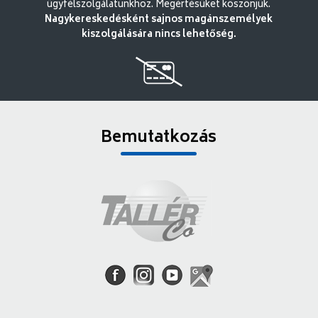
ügyfélszolgálatunkhoz. Megértésüket köszönjük.
Nagykereskedésként sajnos magánszemélyek
kiszolgálására nincs lehetőség.
Bemutatkozás