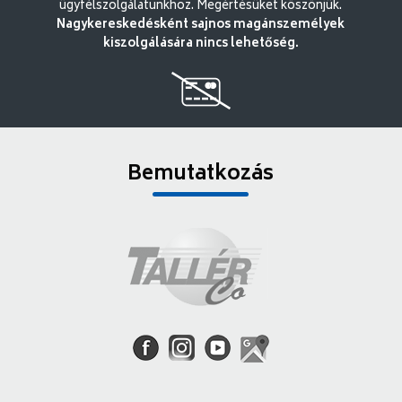
ügyfélszolgálatunkhoz. Megértésüket köszönjük.
Nagykereskedésként sajnos magánszemélyek
kiszolgálására nincs lehetőség.
Bemutatkozás