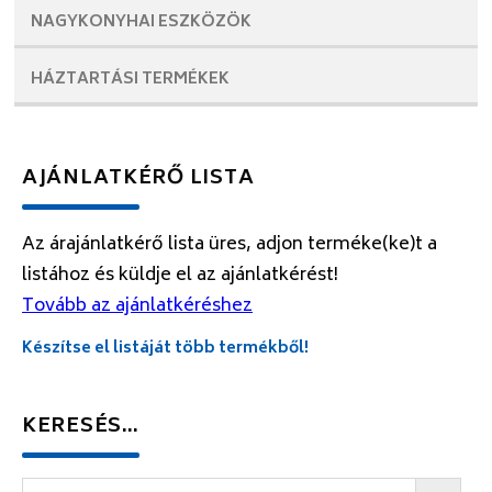
NAGYKONYHAI
ESZKÖZÖK
HÁZTARTÁSI
TERMÉKEK
AJÁNLATKÉRŐ LISTA
Az árajánlatkérő lista üres, adjon terméke(ke)t a
listához és küldje el az ajánlatkérést!
Tovább az ajánlatkéréshez
Készítse el listáját több termékből!
KERESÉS…