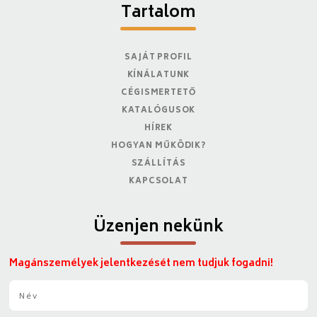
Tartalom
SAJÁT PROFIL
KÍNÁLATUNK
CÉGISMERTETŐ
KATALÓGUSOK
HÍREK
HOGYAN MŰKÖDIK?
SZÁLLÍTÁS
KAPCSOLAT
Üzenjen nekünk
Magánszemélyek jelentkezését nem tudjuk fogadni!
N
é
v