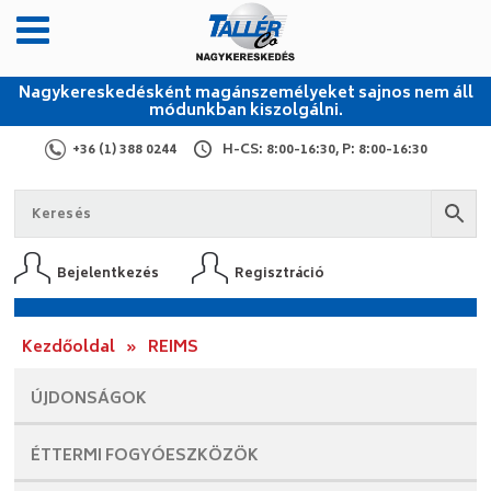
Nagykereskedésként magánszemélyeket sajnos nem áll
módunkban kiszolgálni.
+36 (1) 388 0244
H-CS: 8:00-16:30, P: 8:00-16:30
Bejelentkezés
Regisztráció
Kezdőoldal
»
REIMS
ÚJDONSÁGOK
ÉTTERMI
FOGYÓESZKÖZÖK