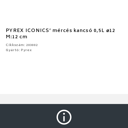
PYREX ICONICS’ mércés kancsó 0,5L ⌀12
M:12 cm
Cikkszám: 203002
Gyártó: Pyrex