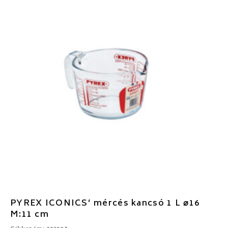
PYREX ICONICS’ mércés kancsó 1 L ⌀16
M:11 cm