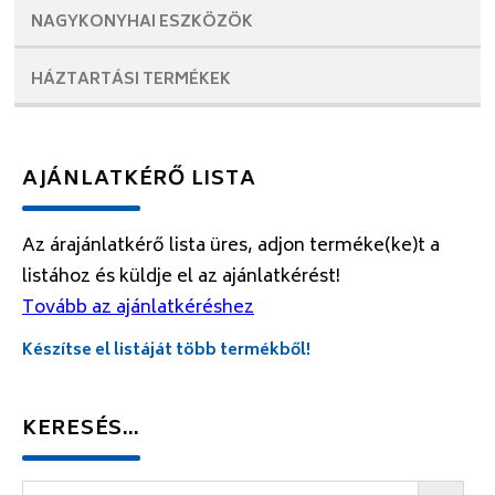
NAGYKONYHAI
ESZKÖZÖK
HÁZTARTÁSI
TERMÉKEK
AJÁNLATKÉRŐ LISTA
Az árajánlatkérő lista üres, adjon terméke(ke)t a
listához és küldje el az ajánlatkérést!
Tovább az ajánlatkéréshez
Készítse el listáját több termékből!
KERESÉS…