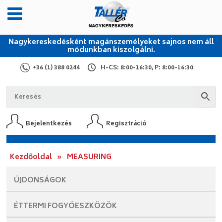
Nagykereskedésként magánszemélyeket sajnos nem áll
módunkban kiszolgálni.
+36 (1) 388 0244
H-CS: 8:00-16:30, P: 8:00-16:30
Bejelentkezés
Regisztráció
Kezdőoldal
»
MEASURING
ÚJDONSÁGOK
ÉTTERMI
FOGYÓESZKÖZÖK