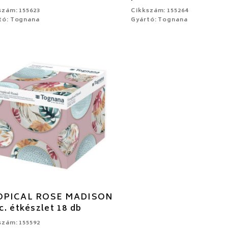
szám: 155623
Cikkszám: 155264
tó: Tognana
Gyártó: Tognana
OPICAL ROSE MADISON
c. étkészlet 18 db
szám: 155592