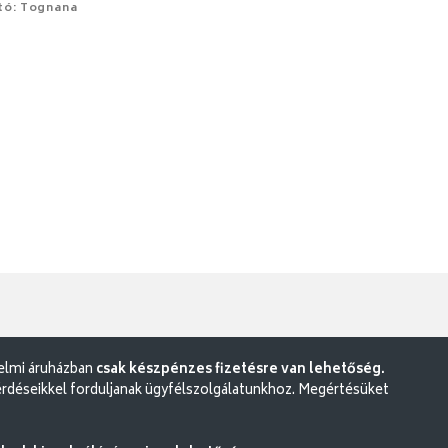
tó: Tognana
delmi áruházban
csak készpénzes fizetésre van lehetőség.
rdéseikkel forduljanak ügyfélszolgálatunkhoz. Megértésüket