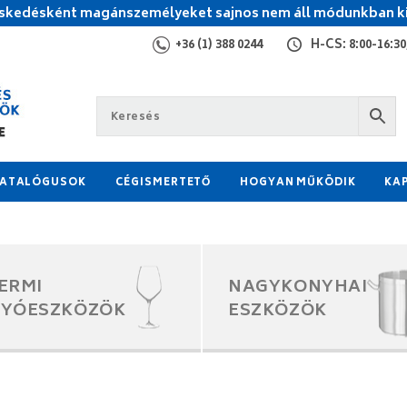
kedésként magánszemélyeket sajnos nem áll módunkban ki
+36 (1) 388 0244
H-CS: 8:00-16:30,
ATALÓGUSOK
CÉGISMERTETŐ
HOGYAN MŰKÖDIK
KA
ERMI
NAGYKONYHAI
GYÓESZKÖZÖK
ESZKÖZÖK