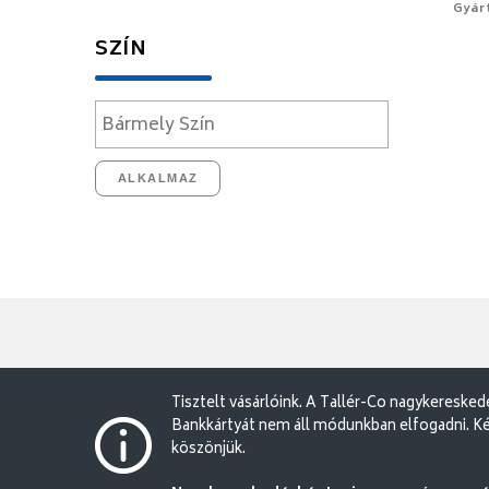
Gyár
SZÍN
ALKALMAZ
Tisztelt vásárlóink. A Tallér-Co nagykereske
Bankkártyát nem áll módunkban elfogadni. Ké
köszönjük.