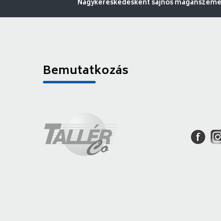
Nagykereskedésként sajnos magánszemély
Bemutatkozás