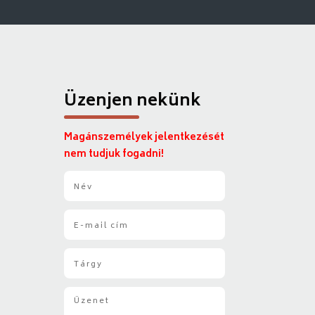
Üzenjen nekünk
Magánszemélyek jelentkezését
nem tudjuk fogadni!
N
é
v
E
*
-
m
T
a
á
i
r
l
Ü
g
*
z
y