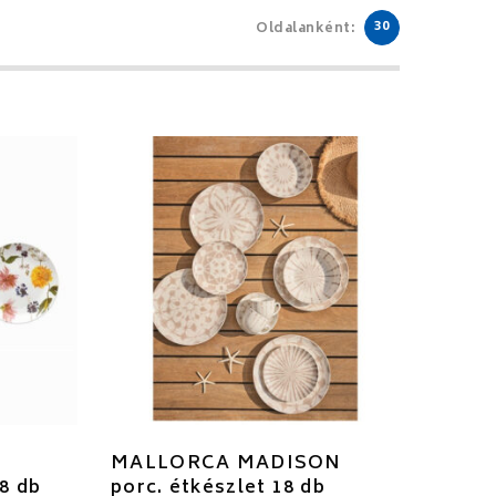
30
Oldalanként:
MALLORCA MADISON
8 db
porc. étkészlet 18 db