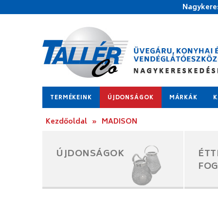
Nagykeres
TERMÉKEINK
ÚJDONSÁGOK
MÁRKÁK
K
Kezdőoldal
»
MADISON
ÚJDONSÁGOK
ÉTT
FO