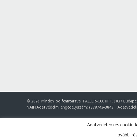
© 2026. Minden jog fenntartva. TALLÉR-CO. KFT. 1037 Budapes
NAIH Adatvédelmi engedélyszám: 9878743-3843
Adatvédelm
Adatvédelem és cookie-k:
További ré