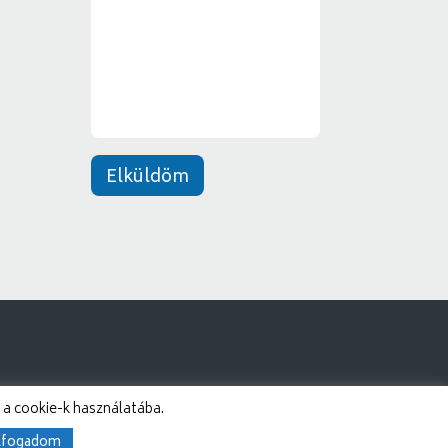
e
*
n
e
t
*
Elküldöm
 a cookie-k használatába.
lfogadom