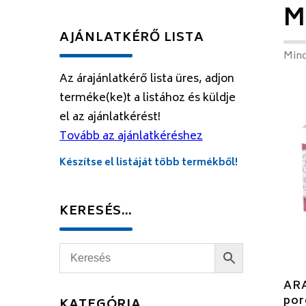
M
AJÁNLATKÉRŐ LISTA
Mind
Az árajánlatkérő lista üres, adjon
terméke(ke)t a listához és küldje
el az ajánlatkérést!
Tovább az ajánlatkéréshez
Készítse el listáját több termékből!
KERESÉS…
AR
por
KATEGÓRIA