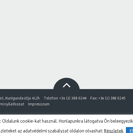
t, Kunigunda útja 41/A
Telefon: +36 (1) 388 0244
Fax: +36 (1) 388 0245
i nyilatkozat
Impresszum
 Oldalunk cookie-kat használ. Honlapunkra látogatva Ön beleegyezik
szleteket az adatvédelmi szabályzat oldalon olvashat:
Részletek
E