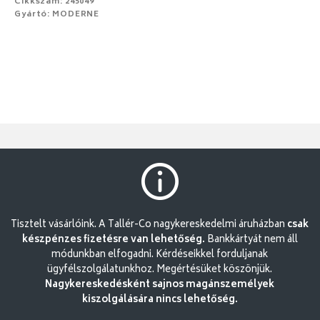
Cikkszám: 245049
Gyártó: MODERNE
Tisztelt vásárlóink. A Tallér-Co nagykereskedelmi áruházban
csak
készpénzes fizetésre van lehetőség.
Bankkártyát nem áll
módunkban elfogadni. Kérdéseikkel forduljanak
ügyfélszolgálatunkhoz. Megértésüket köszönjük.
Nagykereskedésként sajnos magánszemélyek
kiszolgálására nincs lehetőség.