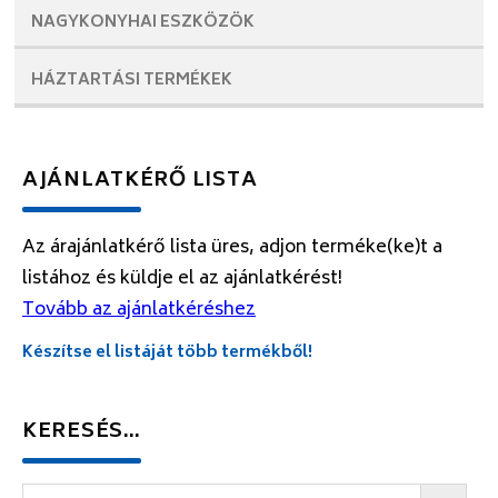
NAGYKONYHAI
ESZKÖZÖK
HÁZTARTÁSI
TERMÉKEK
AJÁNLATKÉRŐ LISTA
Az árajánlatkérő lista üres, adjon terméke(ke)t a
listához és küldje el az ajánlatkérést!
Tovább az ajánlatkéréshez
Készítse el listáját több termékből!
KERESÉS…