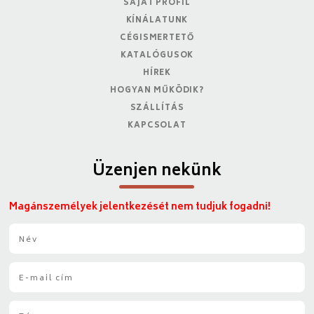
SAJÁT PROFIL
KÍNÁLATUNK
CÉGISMERTETŐ
KATALÓGUSOK
HÍREK
HOGYAN MŰKÖDIK?
SZÁLLÍTÁS
KAPCSOLAT
Üzenjen nekünk
Magánszemélyek jelentkezését nem tudjuk fogadni!
N
é
v
E
*
-
m
T
a