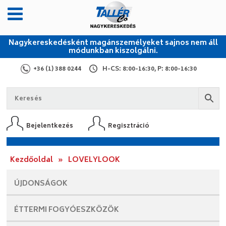
Nagykereskedésként magánszemélyeket sajnos nem áll
módunkban kiszolgálni.
+36 (1) 388 0244
H-CS: 8:00-16:30, P: 8:00-16:30
Bejelentkezés
Regisztráció
Kezdőoldal
»
LOVELYLOOK
ÚJDONSÁGOK
ÉTTERMI
FOGYÓESZKÖZÖK