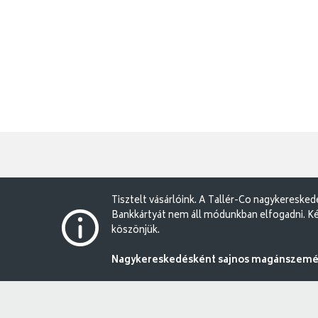
Tisztelt vásárlóink. A Tallér-Co nagykereske
Bankkártyát nem áll módunkban elfogadni. Ké
köszönjük.
Nagykereskedésként sajnos magánszemély