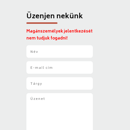
Üzenjen nekünk
Magánszemélyek jelentkezését
nem tudjuk fogadni!
N
é
v
E
*
-
m
T
a
á
i
r
l
Ü
g
*
z
y
e
*
n
e
t
*