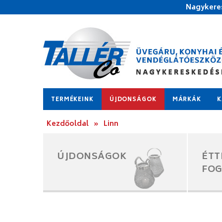
Nagykeres
TERMÉKEINK
ÚJDONSÁGOK
MÁRKÁK
K
Kezdőoldal
»
Linn
ÚJDONSÁGOK
ÉTT
FO