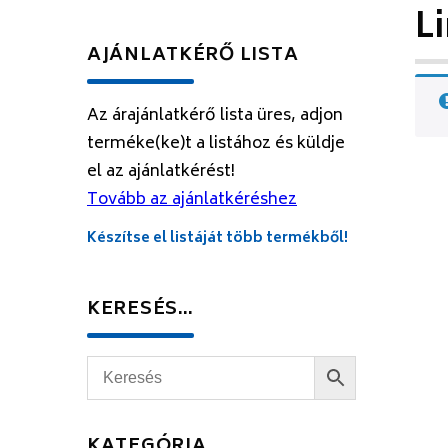
L
AJÁNLATKÉRŐ LISTA
Az árajánlatkérő lista üres, adjon
terméke(ke)t a listához és küldje
el az ajánlatkérést!
Tovább az ajánlatkéréshez
Készítse el listáját több termékből!
KERESÉS…
KATEGÓRIA