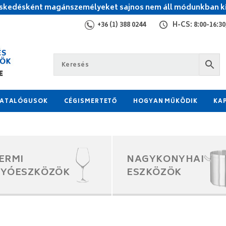
kedésként magánszemélyeket sajnos nem áll módunkban ki
+36 (1) 388 0244
H-CS: 8:00-16:30,
ATALÓGUSOK
CÉGISMERTETŐ
HOGYAN MŰKÖDIK
KA
ERMI
NAGYKONYHAI
GYÓESZKÖZÖK
ESZKÖZÖK