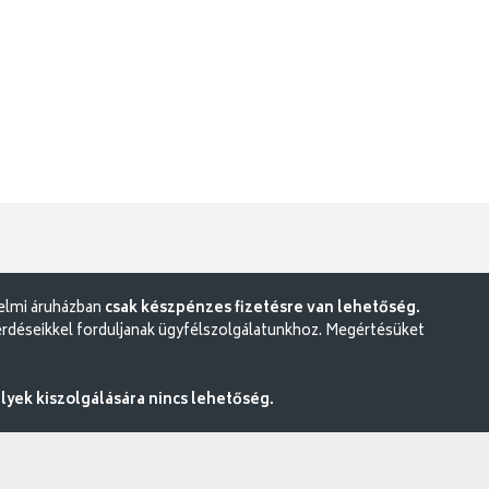
delmi áruházban
csak készpénzes fizetésre van lehetőség.
rdéseikkel forduljanak ügyfélszolgálatunkhoz. Megértésüket
ek kiszolgálására nincs lehetőség.