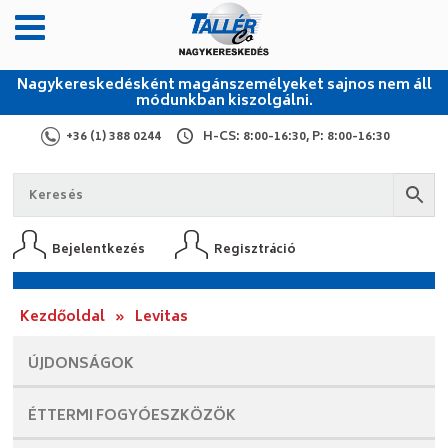
Nagykereskedésként magánszemélyeket sajnos nem áll
módunkban kiszolgálni.
+36 (1) 388 0244
H-CS: 8:00-16:30, P: 8:00-16:30
Bejelentkezés
Regisztráció
Kezdőoldal
»
Levitas
ÚJDONSÁGOK
ÉTTERMI
FOGYÓESZKÖZÖK