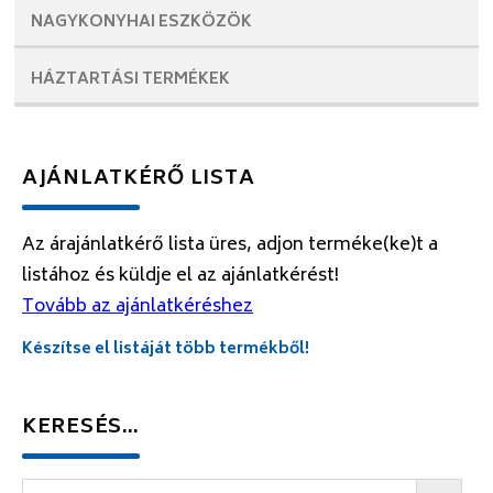
NAGYKONYHAI
ESZKÖZÖK
HÁZTARTÁSI
TERMÉKEK
AJÁNLATKÉRŐ LISTA
Az árajánlatkérő lista üres, adjon terméke(ke)t a
listához és küldje el az ajánlatkérést!
Tovább az ajánlatkéréshez
Készítse el listáját több termékből!
KERESÉS…