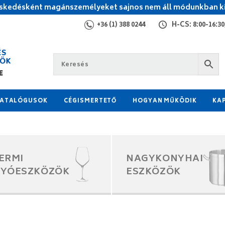
kedésként magánszemélyeket sajnos nem áll módunkban ki
+36 (1) 388 0244
H-CS: 8:00-16:30,
ATALÓGUSOK
CÉGISMERTETŐ
HOGYAN MŰKÖDIK
KA
ERMI
NAGYKONYHAI
GYÓESZKÖZÖK
ESZKÖZÖK