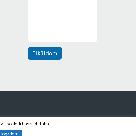
e
*
n
e
t
*
Elküldöm
 a cookie-k használatába.
lfogadom