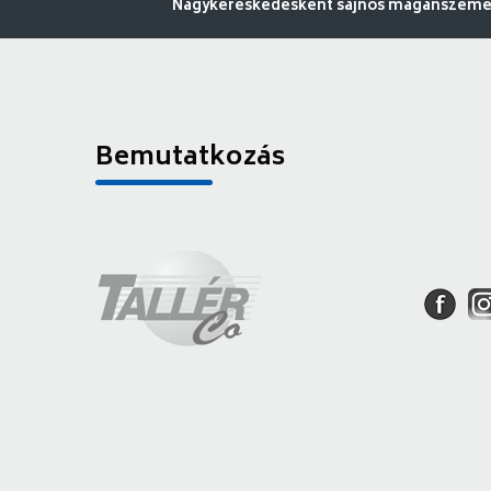
Nagykereskedésként sajnos magánszemély
Bemutatkozás