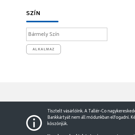
SZÍN
ALKALMAZ
Tisztelt vásárlóink. A Tallér-Co nagykereske
Bankkártyát nem áll módunkban elfogadni. Ké
köszönjük.