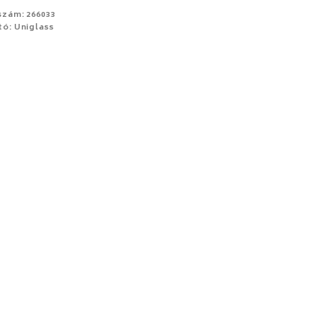
szám: 266033
tó: Uniglass