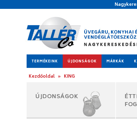
Nagykeres
TERMÉKEINK
ÚJDONSÁGOK
MÁRKÁK
K
Kezdőoldal
»
KING
ÚJDONSÁGOK
ÉTT
FO