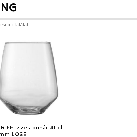
ING
esen 1 találat
G FH vizes pohár 41 cl
5mm LOSE