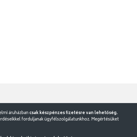
delmi áruházban
csak készpénzes fizetésre van lehetőség.
rdéseikkel forduljanak ügyfélszolgálatunkhoz. Megértésüket