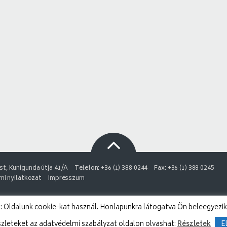
t, Kunigunda útja 41/A
Telefon: +36 (1) 388 0244
Fax: +36 (1) 388 0245
i nyilatkozat
Impresszum
 Oldalunk cookie-kat használ. Honlapunkra látogatva Ön beleegyezik
szleteket az adatvédelmi szabályzat oldalon olvashat:
Részletek
E