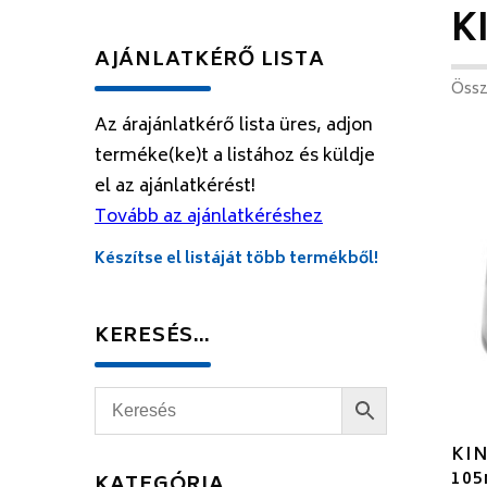
K
AJÁNLATKÉRŐ LISTA
Össz
Az árajánlatkérő lista üres, adjon
terméke(ke)t a listához és küldje
el az ajánlatkérést!
Tovább az ajánlatkéréshez
Készítse el listáját több termékből!
KERESÉS…
KIN
10
KATEGÓRIA