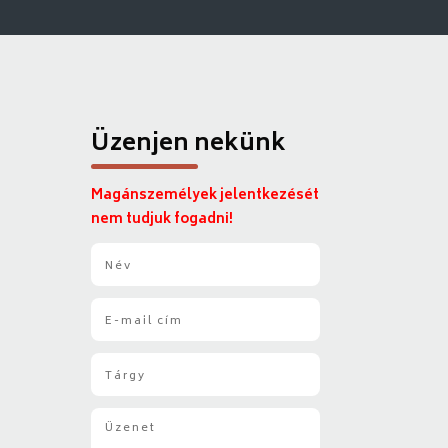
Üzenjen nekünk
Magánszemélyek jelentkezését
nem tudjuk fogadni!
N
é
v
E
*
-
m
T
a
á
i
r
l
Ü
g
*
z
y