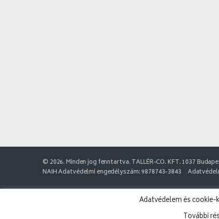
© 2026. Minden jog fenntartva. TALLÉR-CO. KFT. 1037 Budapes
NAIH Adatvédelmi engedélyszám: 9878743-3843
Adatvédelm
Adatvédelem és cookie-k:
További ré