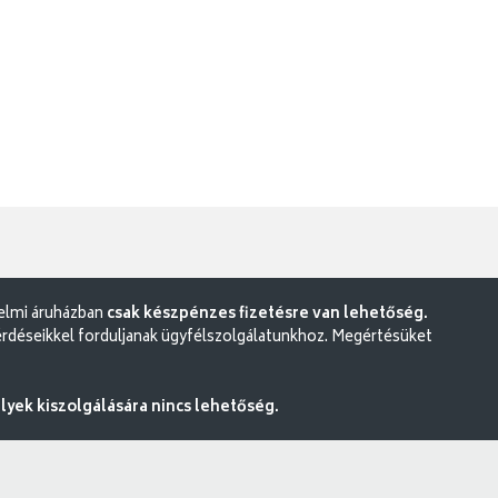
delmi áruházban
csak készpénzes fizetésre van lehetőség.
rdéseikkel forduljanak ügyfélszolgálatunkhoz. Megértésüket
ek kiszolgálására nincs lehetőség.