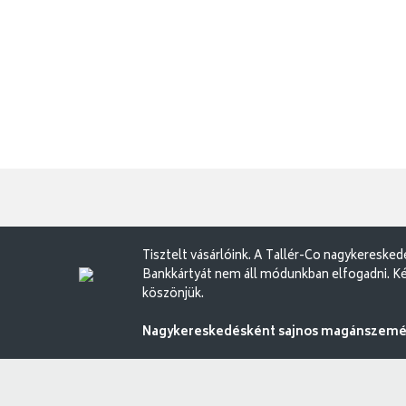
Tisztelt vásárlóink. A Tallér-Co nagykereske
Bankkártyát nem áll módunkban elfogadni. Ké
köszönjük.
Nagykereskedésként sajnos magánszemély