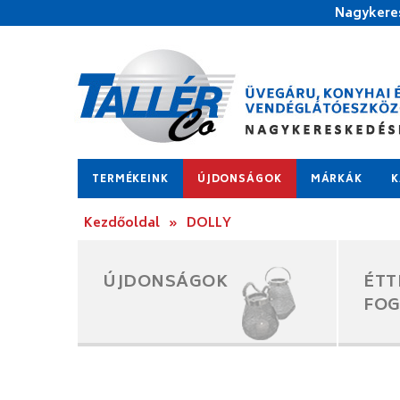
Nagykeres
TERMÉKEINK
ÚJDONSÁGOK
MÁRKÁK
K
Kezdőoldal
»
DOLLY
ÚJDONSÁGOK
ÉTT
FO