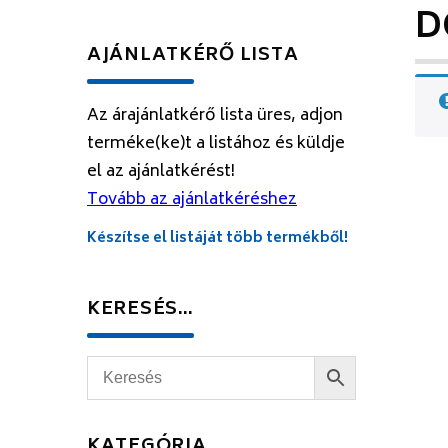
D
AJÁNLATKÉRŐ LISTA
Az árajánlatkérő lista üres, adjon
terméke(ke)t a listához és küldje
el az ajánlatkérést!
Tovább az ajánlatkéréshez
Készítse el listáját több termékből!
KERESÉS…
KATEGÓRIA