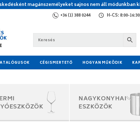
kedésként magánszemélyeket sajnos nem áll módunkban ki
+36 (1) 388 0244
H-CS: 8:00-16:30,
ATALÓGUSOK
CÉGISMERTETŐ
HOGYAN MŰKÖDIK
KA
ERMI
NAGYKONYHAI
GYÓESZKÖZÖK
ESZKÖZÖK