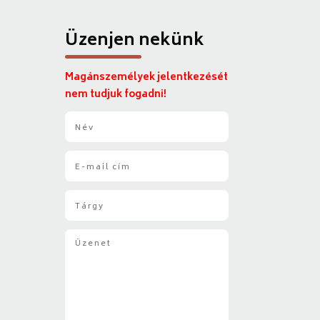
Üzenjen nekünk
Magánszemélyek jelentkezését
nem tudjuk fogadni!
N
é
v
E
*
-
m
T
a
á
i
r
l
Ü
g
*
z
y
e
*
n
e
t
*