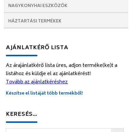
NAGYKONYHAI
ESZKÖZÖK
HÁZTARTÁSI
TERMÉKEK
AJÁNLATKÉRŐ LISTA
Az árajánlatkérő lista üres, adjon terméke(ke)t a
listához és küldje el az ajánlatkérést!
Tovább az ajánlatkéréshez
Készítse el listáját több termékből!
KERESÉS…