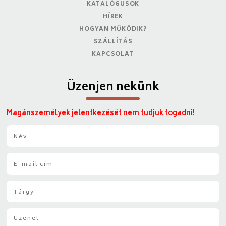
KATALÓGUSOK
HÍREK
HOGYAN MŰKÖDIK?
SZÁLLÍTÁS
KAPCSOLAT
Üzenjen nekünk
Magánszemélyek jelentkezését nem tudjuk fogadni!
N
é
v
E
*
-
m
T
a
á
i
r
l
Ü
g
*
z
y