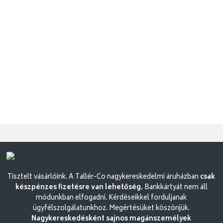
Tisztelt vásárlóink. A Tallér-Co nagykereskedelmi áruházban
csak
készpénzes fizetésre van lehetőség.
Bankkártyát nem áll
módunkban elfogadni. Kérdéseikkel forduljanak
ügyfélszolgálatunkhoz. Megértésüket köszönjük.
Nagykereskedésként sajnos magánszemélyek