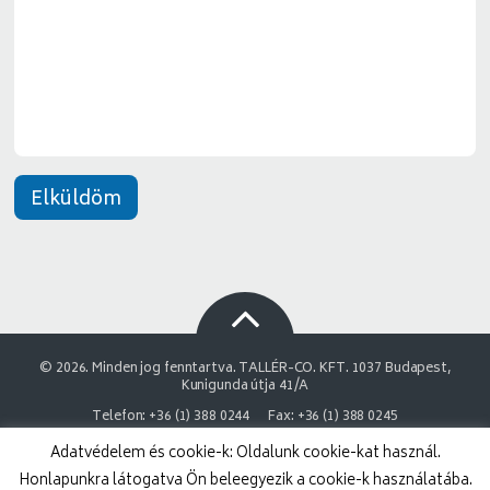
e
*
n
e
t
*
Elküldöm
© 2026. Minden jog fenntartva. TALLÉR-CO. KFT. 1037 Budapest,
Kunigunda útja 41/A
Telefon: +36 (1) 388 0244
Fax: +36 (1) 388 0245
Adatvédelem és cookie-k: Oldalunk cookie-kat használ.
NAIH Adatvédelmi engedélyszám: 9878743-3843
Honlapunkra látogatva Ön beleegyezik a cookie-k használatába.