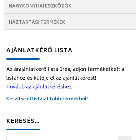
NAGYKONYHAI
ESZKÖZÖK
HÁZTARTÁSI
TERMÉKEK
AJÁNLATKÉRŐ LISTA
Az árajánlatkérő lista üres, adjon terméke(ke)t a
listához és küldje el az ajánlatkérést!
Tovább az ajánlatkéréshez
Készítse el listáját több termékből!
KERESÉS…