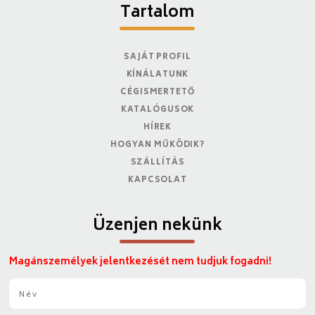
Tartalom
SAJÁT PROFIL
KÍNÁLATUNK
CÉGISMERTETŐ
KATALÓGUSOK
HÍREK
HOGYAN MŰKÖDIK?
SZÁLLÍTÁS
KAPCSOLAT
Üzenjen nekünk
Magánszemélyek jelentkezését nem tudjuk fogadni!
N
é
v