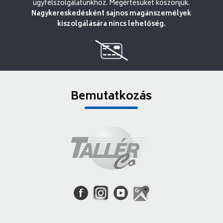
ügyfélszolgálatunkhoz. Megértésüket köszönjük.
Nagykereskedésként sajnos magánszemélyek
kiszolgálására nincs lehetőség.
Bemutatkozás