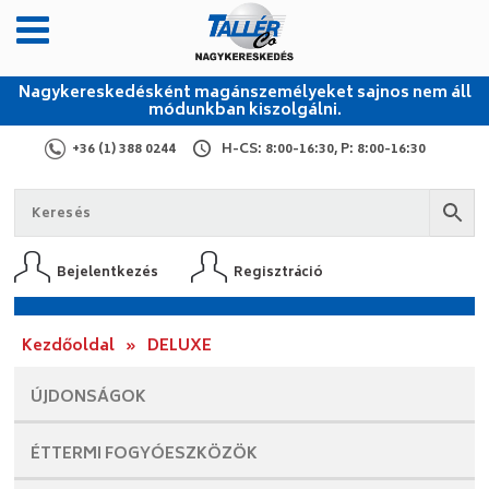
Nagykereskedésként magánszemélyeket sajnos nem áll
módunkban kiszolgálni.
+36 (1) 388 0244
H-CS: 8:00-16:30, P: 8:00-16:30
Bejelentkezés
Regisztráció
Kezdőoldal
»
DELUXE
ÚJDONSÁGOK
ÉTTERMI
FOGYÓESZKÖZÖK