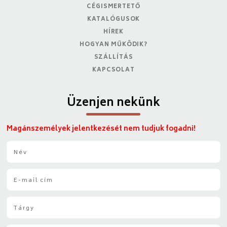
CÉGISMERTETŐ
KATALÓGUSOK
HÍREK
HOGYAN MŰKÖDIK?
SZÁLLÍTÁS
KAPCSOLAT
Üzenjen nekünk
Magánszemélyek jelentkezését nem tudjuk fogadni!
N
é
v
E
*
-
m
T
a
á
i
r
l