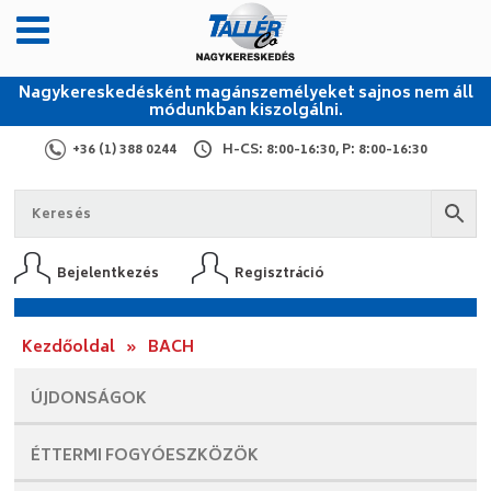
Nagykereskedésként magánszemélyeket sajnos nem áll
módunkban kiszolgálni.
+36 (1) 388 0244
H-CS: 8:00-16:30, P: 8:00-16:30
Bejelentkezés
Regisztráció
Kezdőoldal
»
BACH
ÚJDONSÁGOK
ÉTTERMI
FOGYÓESZKÖZÖK