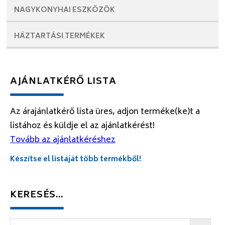
NAGYKONYHAI
ESZKÖZÖK
HÁZTARTÁSI
TERMÉKEK
AJÁNLATKÉRŐ LISTA
Az árajánlatkérő lista üres, adjon terméke(ke)t a
listához és küldje el az ajánlatkérést!
Tovább az ajánlatkéréshez
Készítse el listáját több termékből!
KERESÉS…