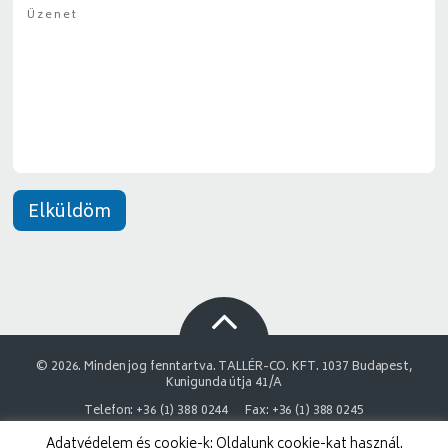
Ü
g
*
z
y
e
*
n
e
t
*
Elküldöm
© 2026. Minden jog fenntartva. TALLÉR-CO. KFT. 1037 Budapest,
Kunigunda útja 41/A
Telefon: +36 (1) 388 0244
Fax: +36 (1) 388 0245
Adatvédelem és cookie-k: Oldalunk cookie-kat használ.