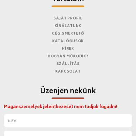
SAJÁT PROFIL
KÍNÁLATUNK
CÉGISMERTETŐ
KATALÓGUSOK
HÍREK
HOGYAN MŰKÖDIK?
SZÁLLÍTÁS
KAPCSOLAT
Üzenjen nekünk
Magánszemélyek jelentkezését nem tudjuk fogadni!
N
é
v
E
*