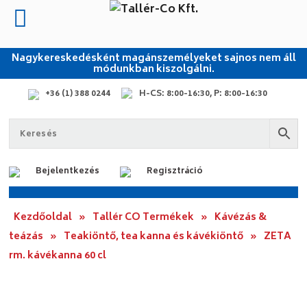
Nagykereskedésként magánszemélyeket sajnos nem áll
módunkban kiszolgálni.
+36 (1) 388 0244
H-CS: 8:00-16:30, P: 8:00-16:30
Bejelentkezés
Regisztráció
Kezdőoldal
»
Tallér CO Termékek
»
Kávézás &
teázás
»
Teakiöntő, tea kanna és kávékiöntő
»
ZETA
rm. kávékanna 60 cl